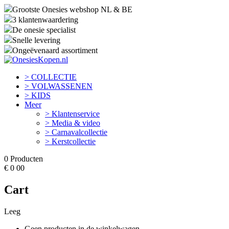
Grootste Onesies webshop NL & BE
3 klantenwaardering
De onesie specialist
Snelle levering
Ongeëvenaard assortiment
> COLLECTIE
> VOLWASSENEN
> KIDS
Meer
> Klantenservice
> Media & video
> Carnavalcollectie
> Kerstcollectie
0
Producten
€
0
00
Cart
Leeg
Geen producten in de winkelwagen.