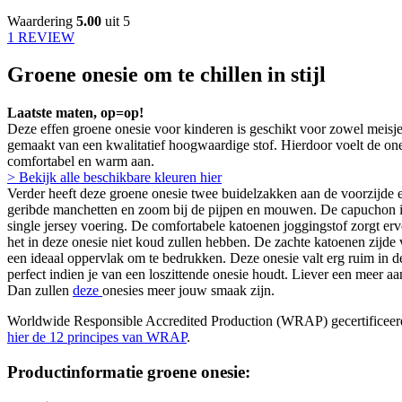
Waardering
5.00
uit 5
1 REVIEW
Groene onesie om te chillen in stijl
Laatste maten, op=op!
Deze effen groene onesie voor kinderen is geschikt voor zowel meisjes
gemaakt van een kwalitatief hoogwaardige stof. Hierdoor voelt de one
comfortabel en warm aan.
> Bekijk alle beschikbare kleuren hier
Verder heeft deze groene onesie twee buidelzakken aan de voorzijde e
geribde manchetten en zoom bij de pijpen en mouwen. De capuchon i
single jersey voering. De comfortabele katoenen joggingstof zorgt er
het in deze onesie niet koud zullen hebben. De zachte katoenen zijde 
een ideaal oppervlak om te bedrukken. Deze onesie valt erg ruim in de
perfect indien je van een loszittende onesie houdt. Liever een meer a
Dan zullen
deze
onesies meer jouw smaak zijn.
Worldwide Responsible Accredited Production (WRAP) gecertificeer
hier de 12 principes van WRAP
.
Productinformatie groene onesie: