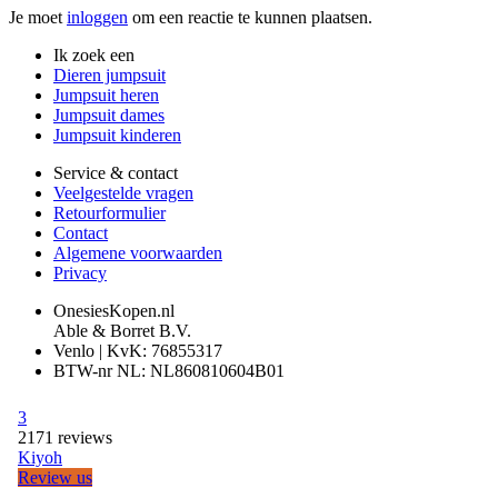
Je moet
inloggen
om een reactie te kunnen plaatsen.
Ik zoek een
Dieren jumpsuit
Jumpsuit heren
Jumpsuit dames
Jumpsuit kinderen
Service & contact
Veelgestelde vragen
Retourformulier
Contact
Algemene voorwaarden
Privacy
OnesiesKopen.nl
Able & Borret B.V.
Venlo | KvK: 76855317
BTW-nr NL: NL860810604B01