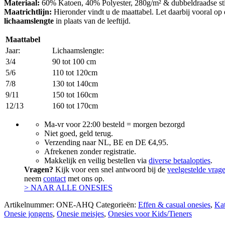
Materiaal:
60% Katoen, 40% Polyester, 280g/m² & dubbeldraadse sti
Maatrichtlijn:
Hieronder vindt u de maattabel. Let daarbij vooral o
lichaamslengte
in plaats van de leeftijd.
Maattabel
Jaar:
Lichaamslengte:
3/4
90 tot 100 cm
5/6
110 tot 120cm
7/8
130 tot 140cm
9/11
150 tot 160cm
12/13
160 tot 170cm
Ma-vr voor 22:00 besteld = morgen bezorgd
Niet goed, geld terug.
Verzending naar NL, BE en DE €4,95.
Afrekenen zonder registratie.
Makkelijk en veilig bestellen via
diverse betaalopties
.
Vragen?
Kijk voor een snel antwoord bij de
veelgestelde vrag
neem
contact
met ons op.
> NAAR ALLE ONESIES
Artikelnummer:
ONE-AHQ
Categorieën:
Effen & casual onesies
,
Kat
Onesie jongens
,
Onesie meisjes
,
Onesies voor Kids/Tieners