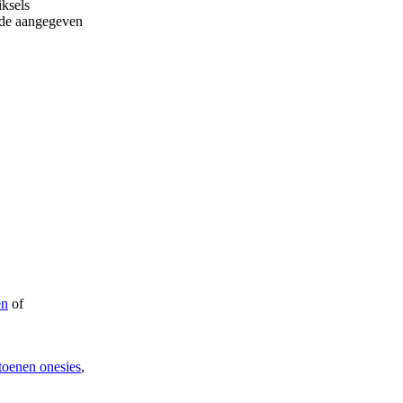
ksels
p de aangegeven
en
of
oenen onesies
,