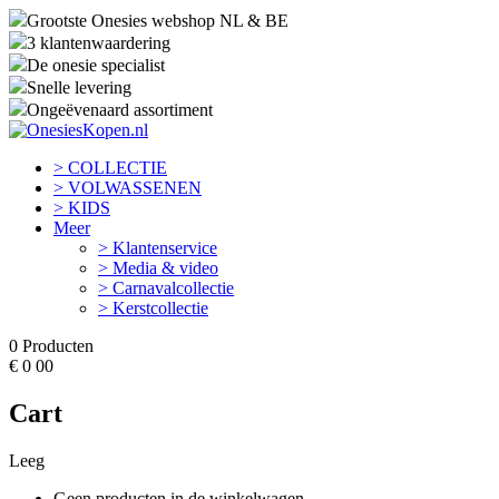
Grootste Onesies webshop NL & BE
3 klantenwaardering
De onesie specialist
Snelle levering
Ongeëvenaard assortiment
> COLLECTIE
> VOLWASSENEN
> KIDS
Meer
> Klantenservice
> Media & video
> Carnavalcollectie
> Kerstcollectie
0
Producten
€
0
00
Cart
Leeg
Geen producten in de winkelwagen.