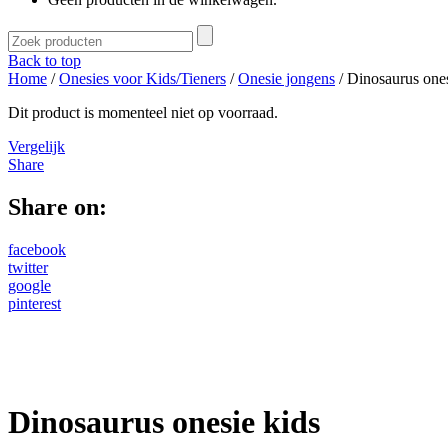
Back to top
Home
/
Onesies voor Kids/Tieners
/
Onesie jongens
/ Dinosaurus ones
Dit product is momenteel niet op voorraad.
Vergelijk
Share
Share on:
facebook
twitter
google
pinterest
Dinosaurus onesie kids