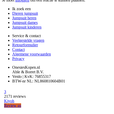
Je moet
inloggen
om een reactie te kunnen plaatsen.
Ik zoek een
Dieren jumpsuit
Jumpsuit heren
Jumpsuit dames
Jumpsuit kinderen
Service & contact
Veelgestelde vragen
Retourformulier
Contact
Algemene voorwaarden
Privacy
OnesiesKopen.nl
Able & Borret B.V.
Venlo | KvK: 76855317
BTW-nr NL: NL860810604B01