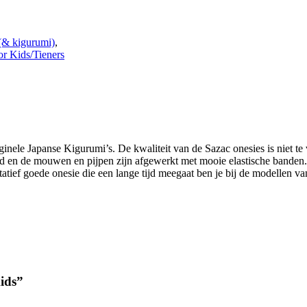
(& kigurumi)
,
or Kids/Tieners
iginele Japanse Kigurumi’s. De kwaliteit van de Sazac onesies is niet te
rd en de mouwen en pijpen zijn afgewerkt met mooie elastische banden.
tatief goede onesie die een lange tijd meegaat ben je bij de modellen v
kids”