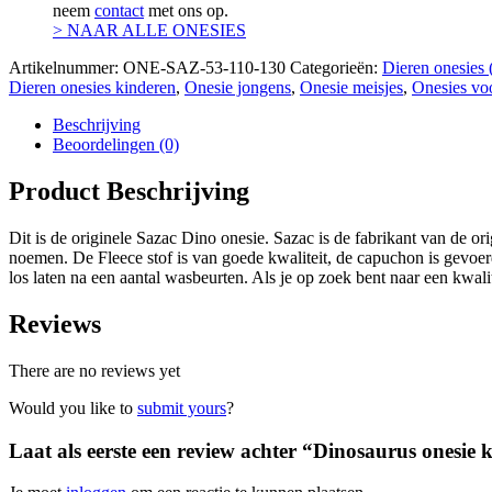
neem
contact
met ons op.
> NAAR ALLE ONESIES
Artikelnummer:
ONE-SAZ-53-110-130
Categorieën:
Dieren onesies 
Dieren onesies kinderen
,
Onesie jongens
,
Onesie meisjes
,
Onesies vo
Beschrijving
Beoordelingen (0)
Product Beschrijving
Dit is de originele Sazac Dino onesie. Sazac is de fabrikant van de or
noemen. De Fleece stof is van goede kwaliteit, de capuchon is gevoe
los laten na een aantal wasbeurten. Als je op zoek bent naar een kwali
Reviews
There are no reviews yet
Would you like to
submit yours
?
Laat als eerste een review achter “Dinosaurus onesie 