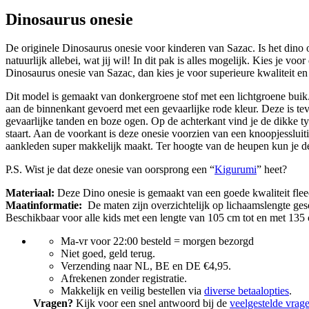
Dinosaurus onesie
De originele Dinosaurus onesie voor kinderen van Sazac. Is het dino
natuurlijk allebei, wat jij wil! In dit pak is alles mogelijk. Kies je voor
Dinosaurus onesie van Sazac, dan kies je voor superieure kwaliteit en
Dit model is gemaakt van donkergroene stof met een lichtgroene buik
aan de binnenkant gevoerd met een gevaarlijke rode kleur. Deze is te
gevaarlijke tanden en boze ogen. Op de achterkant vind je de dikke t
staart. Aan de voorkant is deze onesie voorzien van een knoopjessluit
aankleden super makkelijk maakt. Ter hoogte van de heupen kun je d
P.S. Wist je dat deze onesie van oorsprong een “
Kigurumi
” heet?
Materiaal:
Deze Dino onesie is gemaakt van een goede kwaliteit fleec
Maatinformatie:
De maten zijn overzichtelijk op lichaamslengte ges
Beschikbaar voor alle kids met een lengte van 105 cm tot en met 135
Ma-vr voor 22:00 besteld = morgen bezorgd
Niet goed, geld terug.
Verzending naar NL, BE en DE €4,95.
Afrekenen zonder registratie.
Makkelijk en veilig bestellen via
diverse betaalopties
.
Vragen?
Kijk voor een snel antwoord bij de
veelgestelde vrag