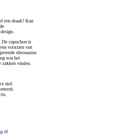
 of een draak? Kan
 de
 design.
. De capuchon is
vens voorzien van
yperende dinosaurus
ing wat het
e zakken vinden.
e stof.
orteerd.
 cm.
en
of