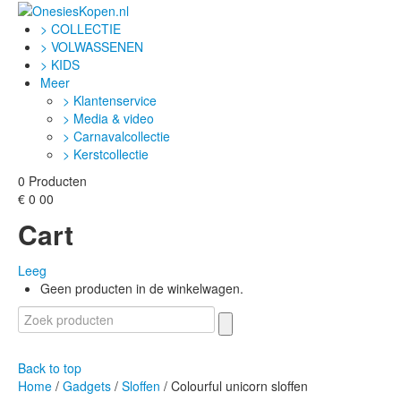
> COLLECTIE
> VOLWASSENEN
> KIDS
Meer
> Klantenservice
> Media & video
> Carnavalcollectie
> Kerstcollectie
0
Producten
€
0
00
Cart
Leeg
Geen producten in de winkelwagen.
Back to top
Home
/
Gadgets
/
Sloffen
/ Colourful unicorn sloffen