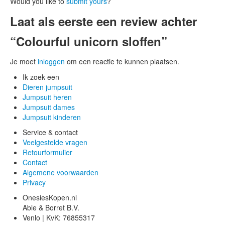
Would you like to
submit yours
?
Laat als eerste een review achter
“Colourful unicorn sloffen”
Je moet
inloggen
om een reactie te kunnen plaatsen.
Ik zoek een
Dieren jumpsuit
Jumpsuit heren
Jumpsuit dames
Jumpsuit kinderen
Service & contact
Veelgestelde vragen
Retourformulier
Contact
Algemene voorwaarden
Privacy
OnesiesKopen.nl
Able & Borret B.V.
Venlo | KvK: 76855317