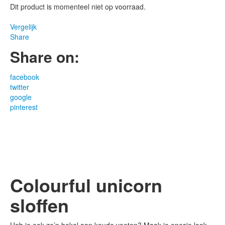
Dit product is momenteel niet op voorraad.
Vergelijk
Share
Share on:
facebook
twitter
google
pinterest
Colourful unicorn
sloffen
Heb je ook zo’n hekel aan koude voeten? Maak je onesie look