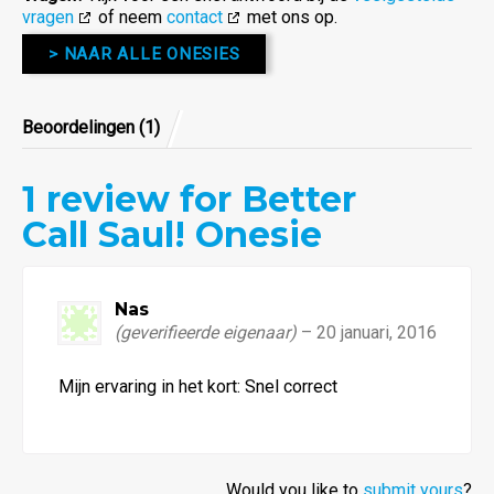
vragen
of neem
contact
met ons op.
> NAAR ALLE ONESIES
Beoordelingen (1)
1
review for Better
4.00
Call Saul! Onesie
van de
5
Nas
(geverifieerde eigenaar)
–
20 januari, 2016
Waardering
Mijn ervaring in het kort: Snel correct
4
uit 5
Would you like to
submit yours
?