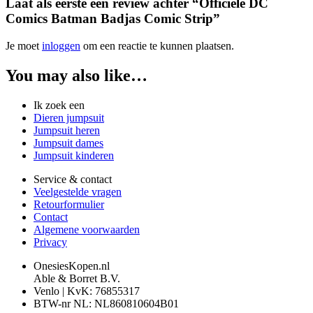
Laat als eerste een review achter “Officiële DC
Comics Batman Badjas Comic Strip”
Je moet
inloggen
om een reactie te kunnen plaatsen.
You may also like…
Ik zoek een
Dieren jumpsuit
Jumpsuit heren
Jumpsuit dames
Jumpsuit kinderen
Service & contact
Veelgestelde vragen
Retourformulier
Contact
Algemene voorwaarden
Privacy
OnesiesKopen.nl
Able & Borret B.V.
Venlo | KvK: 76855317
BTW-nr NL: NL860810604B01