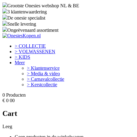
Grootste Onesies webshop NL & BE
3 klantenwaardering
De onesie specialist
Snelle levering
Ongeëvenaard assortiment
> COLLECTIE
> VOLWASSENEN
> KIDS
Meer
> Klantenservice
> Media & video
> Carnavalcollectie
> Kerstcollectie
0
Producten
€
0
00
Cart
Leeg
Geen producten in de winkelwagen.