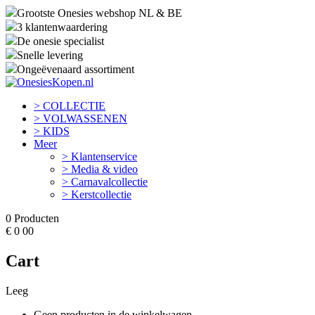
Grootste Onesies webshop NL & BE
3 klantenwaardering
De onesie specialist
Snelle levering
Ongeëvenaard assortiment
> COLLECTIE
> VOLWASSENEN
> KIDS
Meer
> Klantenservice
> Media & video
> Carnavalcollectie
> Kerstcollectie
0
Producten
€
0
00
Cart
Leeg
Geen producten in de winkelwagen.