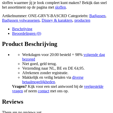
sloffen waarmee jij je look compleet kunt maken? Bekijk dan snel
het assortiment op de pagina met
sloffen
.
Artikelnummer:
ONE-GRVY-BASCRD
Categorieën:
Badjassen
,
Badjassen volwassenen
,
Disney & karakters
,
producten
Beschrijving
Beoordelingen (0)
Product Beschrijving
Werkdagen voor 20:00 besteld = 98%
volgende dag
bezorgd
Niet goed, geld terug.
Verzending naar NL, BE en DE €4,95.
Afrekenen zonder registratie.
Makkelijk en veilig betalen via
diverse
betaalmogelijkheden
.
Vragen?
Kijk voor een snel antwoord bij de
veelgestelde
vragen
of neem
contact
met ons op.
Reviews
There are no reviews yet