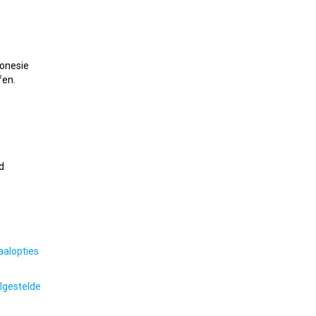
 onesie
fen.
d
aalopties
lgestelde