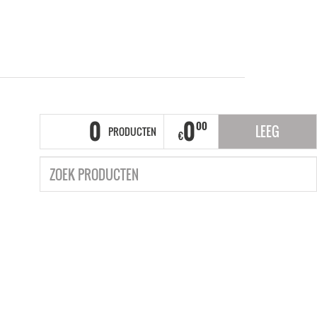
0
0
00
LEEG
PRODUCTEN
€