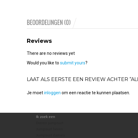
BEOORDELINGEN (0)
Reviews
There are no reviews yet
Would you like to
submit yours
?
LAAT ALS EERSTE EEN REVIEW ACHTER “A
Je moet
inloggen
om een reactie te kunnen plaatsen.
Ik zoek een
Dieren jumpsuit
Jumpsuit heren
Jumpsuit dames