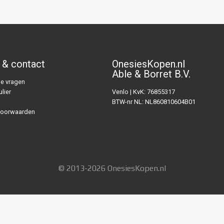
 & contact
OnesiesKopen.nl
Able & Borret B.V.
e vragen
lier
Venlo | KvK: 76855317
BTW-nr NL: NL860810604B01
voorwaarden
© 2013-2026 OnesiesKopen.nl