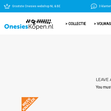
Grootste Onesies webshop NL & BE
3 klante
> COLLECTIE
> VOLWA
LEAVE 
You mus