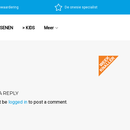
nwaardering
De onesie specialist
SSENEN
> KIDS
Meer
A REPLY
t be
logged in
to post a comment.