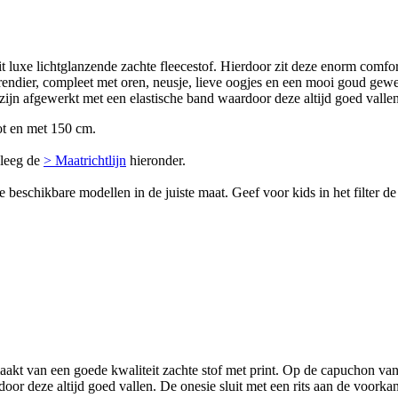
t luxe lichtglanzende zachte fleecestof. Hierdoor zit deze enorm comfo
rendier, compleet met oren, neusje, lieve oogjes en een mooi goud gewe
ijn afgewerkt met een elastische band waardoor deze altijd goed vallen
ot en met 150 cm.
pleeg de
> Maatrichtlijn
hieronder.
e beschikbare modellen in de juiste maat. Geef voor kids in het filter 
aakt van een goede kwaliteit zachte stof met print. Op de capuchon van
or deze altijd goed vallen. De onesie sluit met een rits aan de voorkan