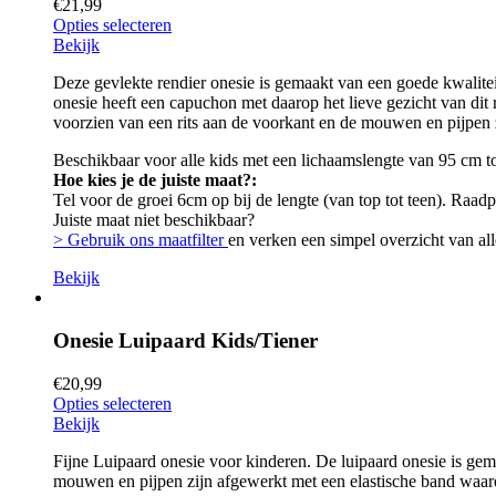
€
21,99
Opties selecteren
Bekijk
Deze gevlekte rendier onesie is gemaakt van een goede kwalitei
onesie heeft een capuchon met daarop het lieve gezicht van dit 
voorzien van een rits aan de voorkant en de mouwen en pijpen z
Beschikbaar voor alle kids met een lichaamslengte van 95 cm t
Hoe kies je de juiste maat?:
Tel voor de groei 6cm op bij de lengte (van top tot teen). Raad
Juiste maat niet beschikbaar?
> Gebruik ons maatfilter
en verken een simpel overzicht van all
Bekijk
Onesie Luipaard Kids/Tiener
€
20,99
Opties selecteren
Bekijk
Fijne Luipaard onesie voor kinderen. De luipaard onesie is gem
mouwen en pijpen zijn afgewerkt met een elastische band waardo