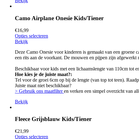
Bekijk
Camo Airplane Onesie Kids/Tiener
€
16,99
Opties selecteren
Bekijk
Deze Camo Onesie voor kinderen is gemaakt van een groene cam
een rits aan de voorkant. De mouwen en pijpen zijn afgewerkt m
Beschikbaar voor kids met een lichaamslengte van 110cm tot 
Hoe kies je de juiste maat?:
Tel voor de groei 6cm op bij de lengte (van top tot teen). Raad
Juiste maat niet beschikbaar?
> Gebruik ons maatfilter
en verken een simpel overzicht van all
Bekijk
Fleece Grijsblauw Kids/Tiener
€
21,99
Opties selecteren