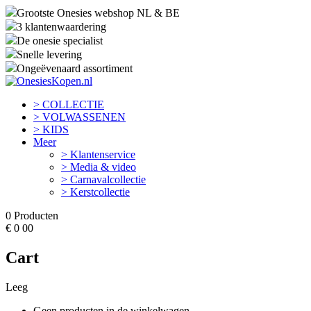
Grootste Onesies webshop NL & BE
3 klantenwaardering
De onesie specialist
Snelle levering
Ongeëvenaard assortiment
> COLLECTIE
> VOLWASSENEN
> KIDS
Meer
> Klantenservice
> Media & video
> Carnavalcollectie
> Kerstcollectie
0
Producten
€
0
00
Cart
Leeg
Geen producten in de winkelwagen.