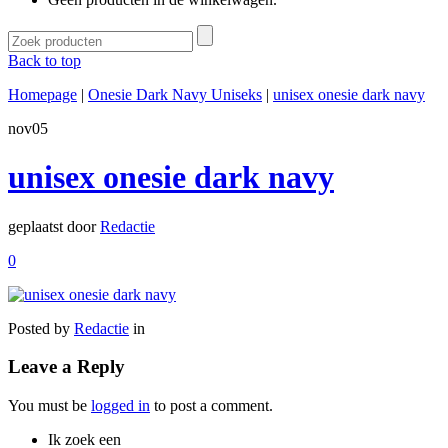
Back to top
Homepage
|
Onesie Dark Navy Uniseks
|
unisex onesie dark navy
nov
05
unisex onesie dark navy
geplaatst door
Redactie
0
Posted by
Redactie
in
Leave a Reply
You must be
logged in
to post a comment.
Ik zoek een