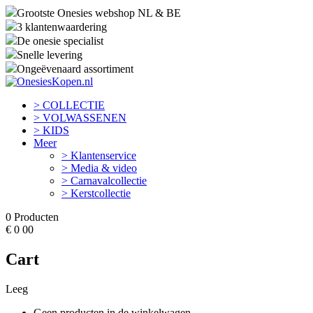
Grootste Onesies webshop NL & BE
3 klantenwaardering
De onesie specialist
Snelle levering
Ongeëvenaard assortiment
> COLLECTIE
> VOLWASSENEN
> KIDS
Meer
> Klantenservice
> Media & video
> Carnavalcollectie
> Kerstcollectie
0
Producten
€
0
00
Cart
Leeg
Geen producten in de winkelwagen.