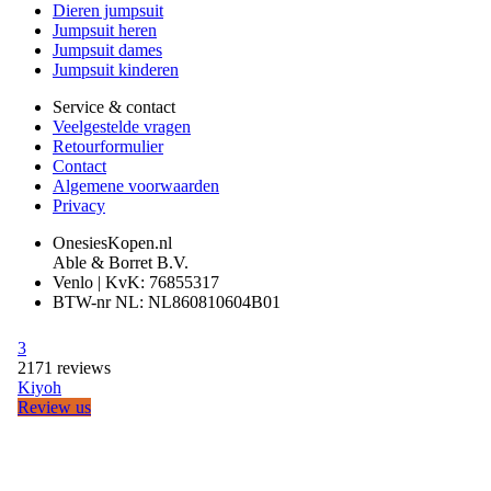
Dieren jumpsuit
Jumpsuit heren
Jumpsuit dames
Jumpsuit kinderen
Service & contact
Veelgestelde vragen
Retourformulier
Contact
Algemene voorwaarden
Privacy
OnesiesKopen.nl
Able & Borret B.V.
Venlo | KvK: 76855317
BTW-nr NL: NL860810604B01