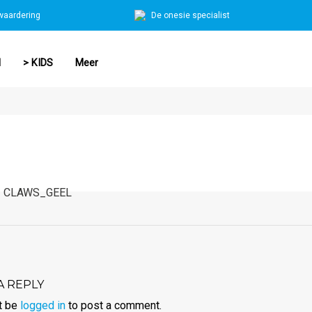
waardering
De onesie specialist
N
> KIDS
Meer
CLAWS_GEEL
A REPLY
t be
logged in
to post a comment.