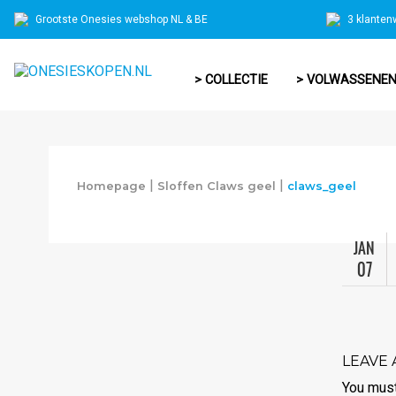
Grootste Onesies webshop NL & BE
3 klanten
> COLLECTIE
> VOLWASSENE
|
|
Homepage
Sloffen Claws geel
claws_geel
JAN
07
LEAVE 
You mus