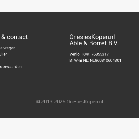
 & contact
OnesiesKopen.nl
Able & Borret B.V.
e vragen
lier
Venlo | KvK: 76855317
BTW-nr NL: NL860810604B01
voorwaarden
© 2013-2026 OnesiesKopen.nl