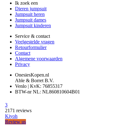
Ik zoek een
Dieren jumpsuit
Jumpsuit heren
Jumpsuit dames
Jumpsuit kinderen
Service & contact
Veelgestelde vragen
Retourformulier
Contact
Algemene voorwaarden
Privacy
OnesiesKopen.nl
Able & Borret B.V.
Venlo | KvK: 76855317
BTW-nr NL: NL860810604B01