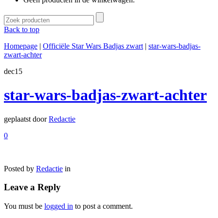
Back to top
Homepage
|
Officiële Star Wars Badjas zwart
|
star-wars-badjas-
zwart-achter
dec
15
star-wars-badjas-zwart-achter
geplaatst door
Redactie
0
Posted by
Redactie
in
Leave a Reply
You must be
logged in
to post a comment.