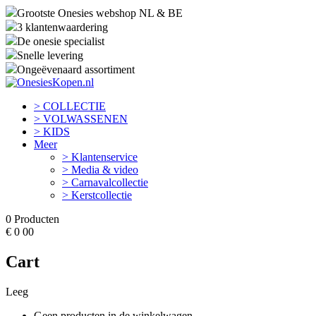
Grootste Onesies webshop NL & BE
3 klantenwaardering
De onesie specialist
Snelle levering
Ongeëvenaard assortiment
> COLLECTIE
> VOLWASSENEN
> KIDS
Meer
> Klantenservice
> Media & video
> Carnavalcollectie
> Kerstcollectie
0
Producten
€
0
00
Cart
Leeg
Geen producten in de winkelwagen.