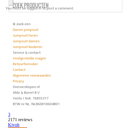
You must be
logged in
to post a comment.
Ik zoek een
Dieren jumpsuit
Jumpsuit heren
Jumpsuit dames
Jumpsuit kinderen
Service & contact
Veelgestelde vragen
Retourformulier
Contact
Algemene voorwaarden
Privacy
OnesiesKopen.nl
Able & Borret B.V.
Venlo | KvK: 76855317
BTW-nr NL: NL860810604B01