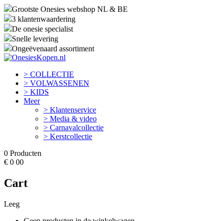
Grootste Onesies webshop NL & BE
3 klantenwaardering
De onesie specialist
Snelle levering
Ongeëvenaard assortiment
> COLLECTIE
> VOLWASSENEN
> KIDS
Meer
> Klantenservice
> Media & video
> Carnavalcollectie
> Kerstcollectie
0
Producten
€
0
00
Cart
Leeg
Geen producten in de winkelwagen.