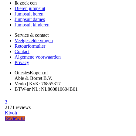
Ik zoek een
Dieren jumpsuit
Jumpsuit heren
Jumpsuit dames
Jumpsuit kinderen
Service & contact
Veelgestelde vragen
Retourformulier
Contact
Algemene voorwaarden
Privacy
OnesiesKopen.nl
Able & Borret B.V.
Venlo | KvK: 76855317
BTW-nr NL: NL860810604B01