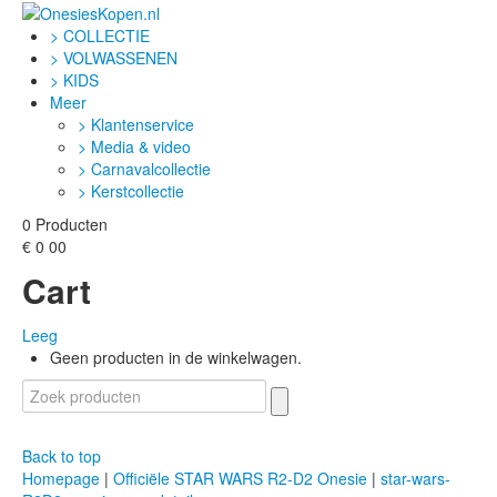
> COLLECTIE
> VOLWASSENEN
> KIDS
Meer
> Klantenservice
> Media & video
> Carnavalcollectie
> Kerstcollectie
0
Producten
€
0
00
Cart
Leeg
Geen producten in de winkelwagen.
Back to top
Homepage
|
Officiële STAR WARS R2-D2 Onesie
|
star-wars-