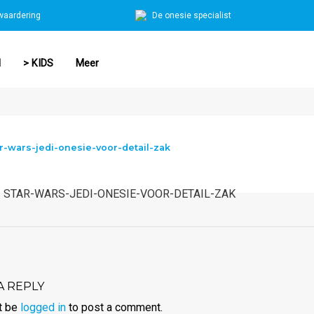
waardering
De onesie specialist
N
> KIDS
Meer
r-wars-jedi-onesie-voor-detail-zak
STAR-WARS-JEDI-ONESIE-VOOR-DETAIL-ZAK
A REPLY
t be
logged in
to post a comment.