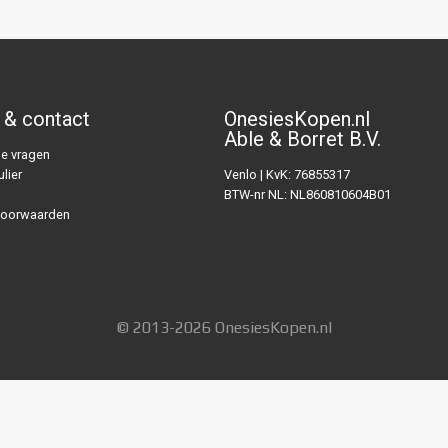
 & contact
OnesiesKopen.nl
Able & Borret B.V.
e vragen
lier
Venlo | KvK: 76855317
BTW-nr NL: NL860810604B01
voorwaarden
© 2013-2026 OnesiesKopen.nl