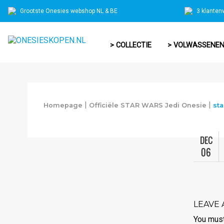
Grootste Onesies webshop NL & BE
3 klanten
> COLLECTIE
> VOLWASSENE
|
|
Homepage
Officiële STAR WARS Jedi Onesie
sta
DEC
06
LEAVE 
You mus