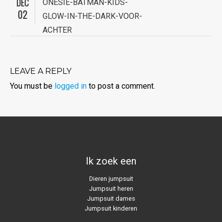
DEC
ONESIE-BATMAN-KIDS-
02
GLOW-IN-THE-DARK-VOOR-
ACHTER
LEAVE A REPLY
You must be
logged in
to post a comment.
Ik zoek een
Dieren jumpsuit
Jumpsuit heren
Jumpsuit dames
Jumpsuit kinderen