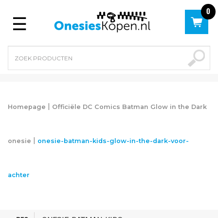
0
Menu
|
Homepage
Officiële DC Comics Batman Glow in the Dark
|
onesie
onesie-batman-kids-glow-in-the-dark-voor-
achter