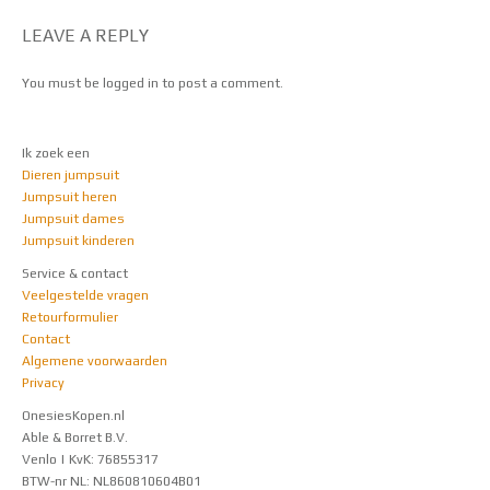
LEAVE A REPLY
You must be
logged in
to post a comment.
Ik zoek een
Dieren jumpsuit
Jumpsuit heren
Jumpsuit dames
Jumpsuit kinderen
Service & contact
Veelgestelde vragen
Retourformulier
Contact
Algemene voorwaarden
Privacy
OnesiesKopen.nl
Able & Borret B.V.
Venlo | KvK: 76855317
BTW-nr NL: NL860810604B01