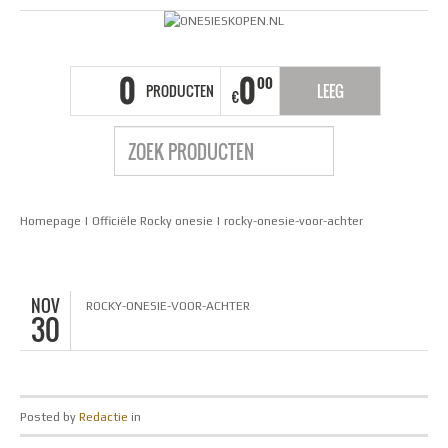
0
0
00
PRODUCTEN
LEEG
€
Homepage
|
Officiële Rocky onesie
|
rocky-onesie-voor-achter
NOV
ROCKY-ONESIE-VOOR-ACHTER
30
Posted by
Redactie
in