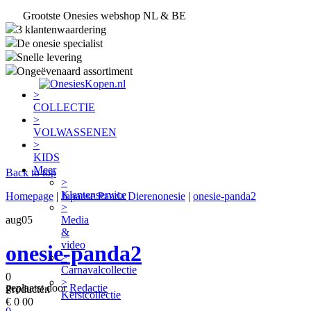
Grootste Onesies webshop NL & BE
3 klantenwaardering
De onesie specialist
Snelle levering
Ongeëvenaard assortiment
>
COLLECTIE
>
VOLWASSENEN
>
KIDS
Meer
Back to top
>
Klantenservice
Homepage
|
Japanse Panda Dierenonesie
|
onesie-panda2
>
aug
05
Media
&
video
onesie-panda2
>
Carnavalcollectie
0
>
geplaatst door
Redactie
Producten
Kerstcollectie
€
0
00