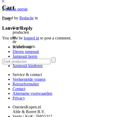
0
Cart
Posted by
Redactie
in
Leeg
Leave a Reply
Geen
producten
in
You must be
logged in
to post a comment.
de
winkelwagen.
Ik zoek een
Dieren jumpsuit
Jumpsuit heren
Jumpsuit dames
Jumpsuit kinderen
Service & contact
Veelgestelde vragen
Retourformulier
Contact
Algemene voorwaarden
Privacy
OnesiesKopen.nl
Able & Borret B.V.
Venlo | KvK: 76855317