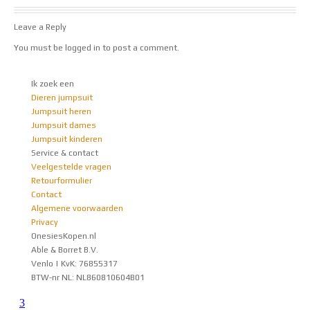
Leave a Reply
You must be
logged in
to post a comment.
Ik zoek een
Dieren jumpsuit
Jumpsuit heren
Jumpsuit dames
Jumpsuit kinderen
Service & contact
Veelgestelde vragen
Retourformulier
Contact
Algemene voorwaarden
Privacy
OnesiesKopen.nl
Able & Borret B.V.
Venlo | KvK: 76855317
BTW-nr NL: NL860810604B01