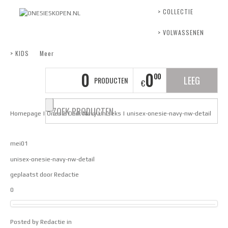
> COLLECTIE
> VOLWASSENEN
> KIDS
Meer
0
0
00
LEEG
PRODUCTEN
€
Homepage
|
Onesie Dark Navy Uniseks
|
unisex-onesie-navy-nw-detail
mei
01
unisex-onesie-navy-nw-detail
geplaatst door
Redactie
0
Posted by
Redactie
in