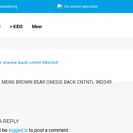
waardering
De onesie specialist
N
> KIDS
Meer
 onesie back cntntl 982049
MENS BROWN BEAR ONESIE BACK CNTNTL 982049
A REPLY
t be
logged in
to post a comment.