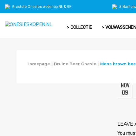
Grootste Onesies webshop NL & BE
3 klanten
> COLLECTIE
> VOLWASSENE
|
|
Homepage
Bruine Beer Onesie
Mens brown bear
NOV
09
LEAVE 
You mus