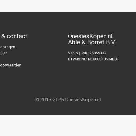
 & contact
OnesiesKopen.nl
Able & Borret B.V.
e vragen
lier
Venlo | KvK: 76855317
BTW-nr NL: NL860810604B01
voorwaarden
© 2013-2026 OnesiesKopen.nl