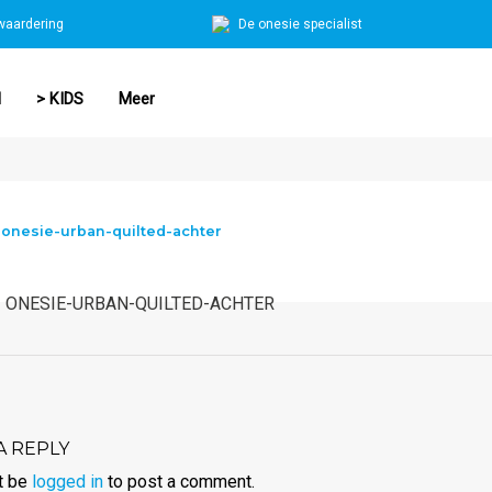
waardering
De onesie specialist
N
> KIDS
Meer
|
onesie-urban-quilted-achter
ONESIE-URBAN-QUILTED-ACHTER
A REPLY
t be
logged in
to post a comment.