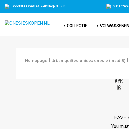
Grootste Onesies webshop NL & BE
3 klanten
> COLLECTIE
> VOLWASSENE
|
Homepage
Urban quilted unisex onesie (maat S)
APR
16
LEAVE 
You mus