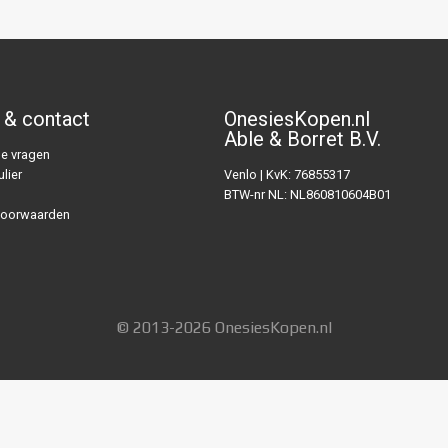
 & contact
OnesiesKopen.nl
Able & Borret B.V.
e vragen
lier
Venlo | KvK: 76855317
BTW-nr NL: NL860810604B01
voorwaarden
© 2013-2026 OnesiesKopen.nl