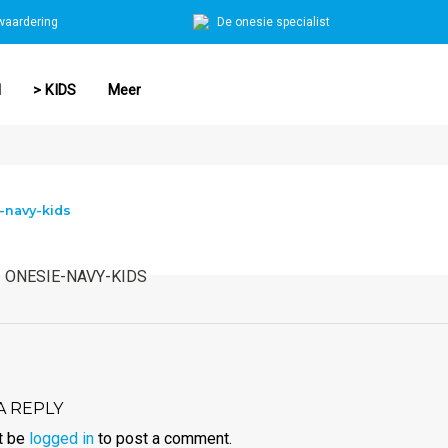
waardering
De onesie specialist
N
> KIDS
Meer
-navy-kids
ONESIE-NAVY-KIDS
A REPLY
t be
logged in
to post a comment.