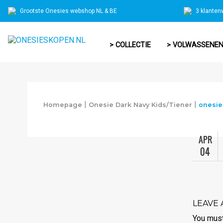
Grootste Onesies webshop NL & BE
3 klanten
> COLLECTIE
> VOLWASSENE
|
|
Homepage
Onesie Dark Navy Kids/Tiener
onesie
APR
04
LEAVE 
You mus