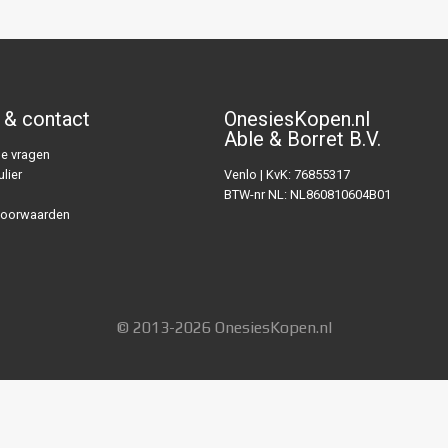
 & contact
OnesiesKopen.nl
Able & Borret B.V.
e vragen
lier
Venlo | KvK: 76855317
BTW-nr NL: NL860810604B01
voorwaarden
© 2013-2026 OnesiesKopen.nl