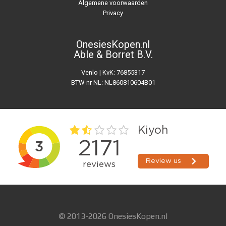
Algemene voorwaarden
Privacy
OnesiesKopen.nl
Able & Borret B.V.
Venlo | KvK: 76855317
BTW-nr NL: NL860810604B01
© 2013-2026 OnesiesKopen.nl