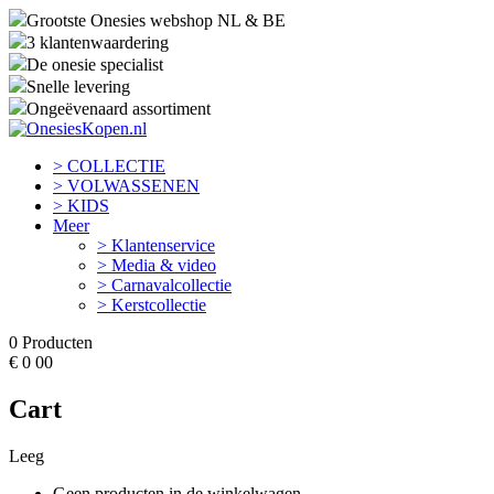
Grootste Onesies webshop NL & BE
3 klantenwaardering
De onesie specialist
Snelle levering
Ongeëvenaard assortiment
> COLLECTIE
> VOLWASSENEN
> KIDS
Meer
> Klantenservice
> Media & video
> Carnavalcollectie
> Kerstcollectie
0
Producten
€
0
00
Cart
Leeg
Geen producten in de winkelwagen.