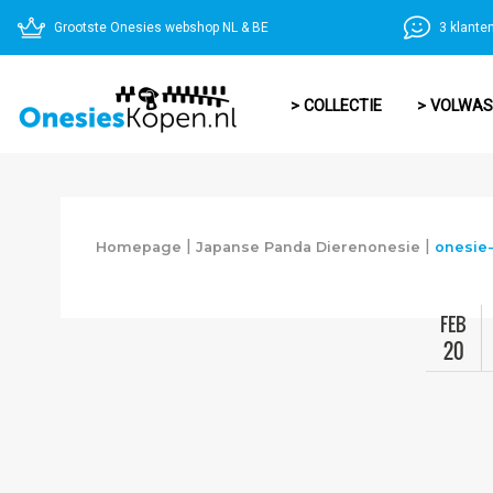
Grootste Onesies webshop NL & BE
3 klante
> COLLECTIE
> VOLWA
|
|
Homepage
Japanse Panda Dierenonesie
onesie
FEB
20