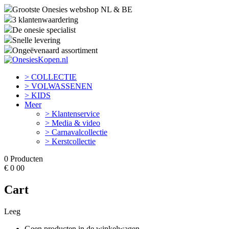
Grootste Onesies webshop NL & BE
3 klantenwaardering
De onesie specialist
Snelle levering
Ongeëvenaard assortiment
> COLLECTIE
> VOLWASSENEN
> KIDS
Meer
> Klantenservice
> Media & video
> Carnavalcollectie
> Kerstcollectie
0
Producten
€
0
00
Cart
Leeg
Geen producten in de winkelwagen.