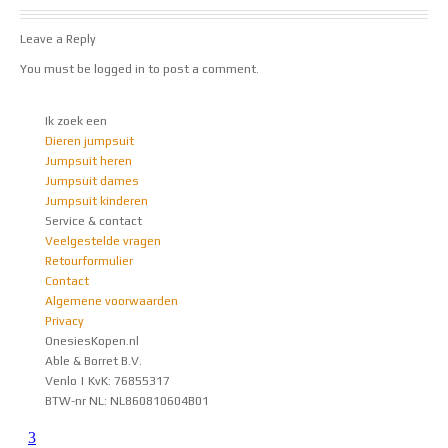
Leave a Reply
You must be
logged in
to post a comment.
Ik zoek een
Dieren jumpsuit
Jumpsuit heren
Jumpsuit dames
Jumpsuit kinderen
Service & contact
Veelgestelde vragen
Retourformulier
Contact
Algemene voorwaarden
Privacy
OnesiesKopen.nl
Able & Borret B.V.
Venlo | KvK: 76855317
BTW-nr NL: NL860810604B01