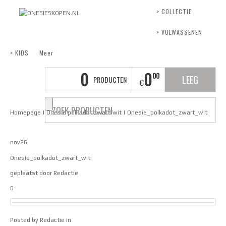
> COLLECTIE
> VOLWASSENEN
> KIDS
Meer
0
0
00
LEEG
PRODUCTEN
€
Homepage
|
Onesie polkadot zwart/wit
|
Onesie_polkadot_zwart_wit
nov
26
Onesie_polkadot_zwart_wit
geplaatst door
Redactie
0
Posted by
Redactie
in