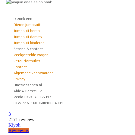
Ik zoek een
Dieren jumpsuit
Jumpsuit heren
Jumpsuit dames
Jumpsuit kinderen
Service & contact
Veelgestelde vragen
Retourformulier
Contact
Algemene voorwaarden
Privacy
OnesiesKopen.nl
Able & Borret B.V.
Venlo | KvK: 76855317
BTW-nr NL: NL860810604B01