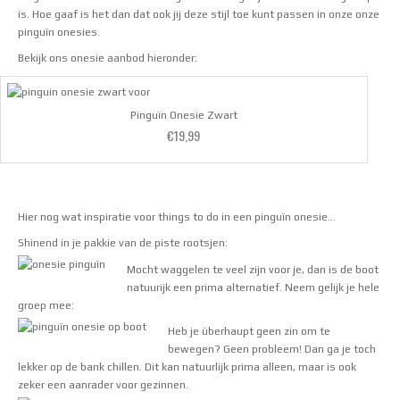
is. Hoe gaaf is het dan dat ook jij deze stijl toe kunt passen in onze onze
pinguïn onesies.
Bekijk ons onesie aanbod hieronder:
Pinguïn Onesie Zwart
€
19,99
Waardering
4.67
uit 5
Hier nog wat inspiratie voor things to do in een pinguïn onesie…
Shinend in je pakkie van de piste rootsjen:
Mocht waggelen te veel zijn voor je, dan is de boot
natuurijk een prima alternatief. Neem gelijk je hele
groep mee:
Heb je überhaupt geen zin om te
bewegen? Geen probleem! Dan ga je toch
lekker op de bank chillen. Dit kan natuurlijk prima alleen, maar is ook
zeker een aanrader voor gezinnen.