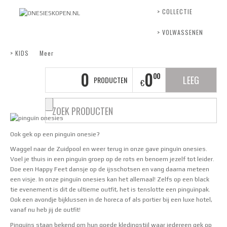
> COLLECTIE
> VOLWASSENEN
> KIDS
Meer
0
0
00
LEEG
PRODUCTEN
€
Ook gek op een pinguïn onesie?
Waggel naar de Zuidpool en weer terug in onze gave pinguïn onesies.
Voel je thuis in een pinguïn groep op de rots en benoem jezelf tot leider.
Doe een Happy Feet dansje op de ijsschotsen en vang daarna meteen
een visje. In onze pinguïn onesies kan het allemaal! Zelfs op een black
tie evenement is dit de ultieme outfit, het is tenslotte een pinguïnpak.
Ook een avondje bijklussen in de horeca of als portier bij een luxe hotel,
vanaf nu heb jij de outfit!
Pinguïns staan bekend om hun goede kledingstijl waar iedereen gek op