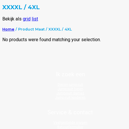
XXXXL / 4XL
Bekijk als
grid
list
Home
/ Product Maat / XXXXL / 4XL
No products were found matching your selection.
Ik zoek een
Dieren jumpsuit
Jumpsuit heren
Jumpsuit dames
Jumpsuit kinderen
Service & contact
Veelgestelde vragen
Retourformulier