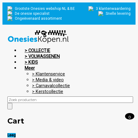
Grootste Onesies webshop NL & BE
3 klantenwaardering
De onesie specialist
Snelle levering
Ongeëvenaard assortiment
> COLLECTIE
> VOLWASSENEN
> KIDS
Meer
> Klantenservice
> Media & video
> Carnavalcollectie
> Kerstcollectie
0
Cart
Leeg