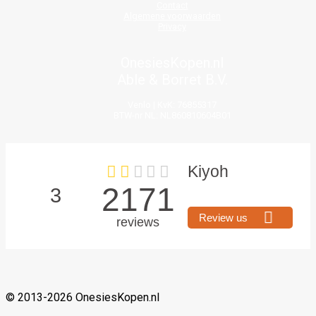
Contact
Algemene voorwaarden
Privacy
OnesiesKopen.nl
Able & Borret B.V.
Venlo | KvK: 76855317
BTW-nr NL: NL860810604B01
© 2013-2026 OnesiesKopen.nl