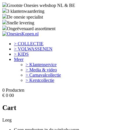
Grootste Onesies webshop NL & BE
3 klantenwaardering
De onesie specialist
Snelle levering
Ongeëvenaard assortiment
> COLLECTIE
> VOLWASSENEN
> KIDS
Meer
> Klantenservice
> Media & video
> Carnavalcollectie
> Kerstcollectie
0
Producten
€
0
00
Cart
Leeg
Geen producten in de winkelwagen.