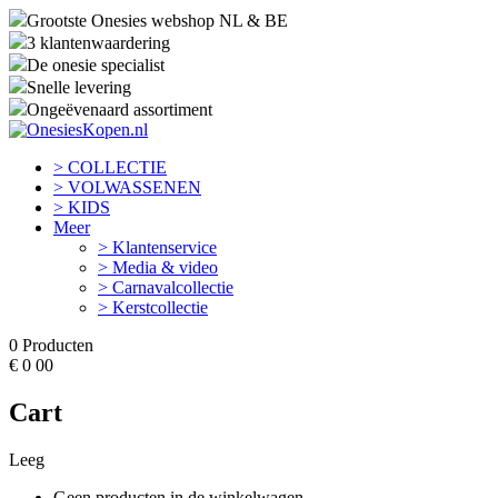
Grootste Onesies webshop NL & BE
3 klantenwaardering
De onesie specialist
Snelle levering
Ongeëvenaard assortiment
> COLLECTIE
> VOLWASSENEN
> KIDS
Meer
> Klantenservice
> Media & video
> Carnavalcollectie
> Kerstcollectie
0
Producten
€
0
00
Cart
Leeg
Geen producten in de winkelwagen.