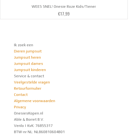
WEES SNEL! Onesie Roze Kids/Tiener
€
17,99
Ik zoek een
Dieren jumpsuit
Jumpsuit heren
Jumpsuit dames
Jumpsuit kinderen
Service & contact
Veelgestelde vragen
Retourformulier
Contact
Algemene voorwaarden
Privacy
OnesiesKopen.nl
Able & Borret B.V.
Venlo | KvK: 76855317
BTW-nr NL: NL860810604B01