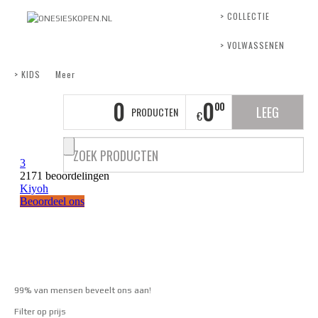
> COLLECTIE
> VOLWASSENEN
> KIDS
Meer
0
0
00
LEEG
PRODUCTEN
€
99% van mensen beveelt ons aan!
Filter op prijs