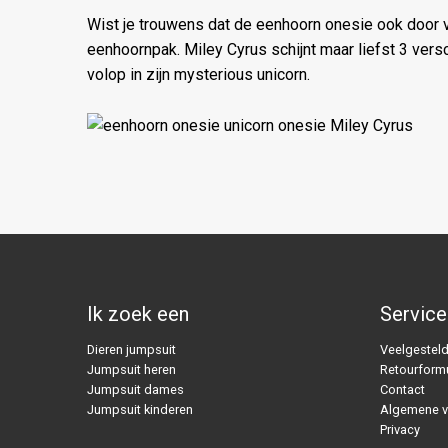
Wist je trouwens dat de eenhoorn onesie ook door ve
eenhoornpak. Miley Cyrus schijnt maar liefst 3 vers
volop in zijn mysterious unicorn.
Ik zoek een
Service
Dieren jumpsuit
Veelgesteld
Jumpsuit heren
Retourformu
Jumpsuit dames
Contact
Jumpsuit kinderen
Algemene 
Privacy