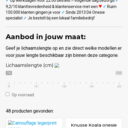
✓
Op werkdagen voor 22:00 besteld = volgende dag bezorgd
✓
♥
9,2/10 klanttevredenheid & klantenservice met een
✓
Ruim
150.000 klanten gingen je voor
✓
Sinds 2013 Dé Onesie
specialist
✓
Je bestelt bij een lokaal familiebedrijf
Aanbod in jouw maat:
Geef je lichaamslengte op en zie direct welke modellen er
voor jouw lengte beschikbaar zijn binnen deze categorie.
Lichaamslengte (cm)
76
200
76
107
138
169
200
Op voorraad
48 producten gevonden:
Knusse Koala onesie