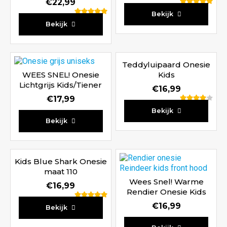
€
22,99
Waardering
Bekijk
Waardering
5.00
Bekijk
5.00
uit 5
uit 5
Teddyluipaard Onesie
WEES SNEL! Onesie
Kids
Lichtgrijs Kids/Tiener
€
16,99
€
17,99
Waardering
Bekijk
4.00
Bekijk
uit 5
Kids Blue Shark Onesie
maat 110
Wees Snel! Warme
€
16,99
Rendier Onesie Kids
Waardering
€
16,99
Bekijk
5.00
uit 5