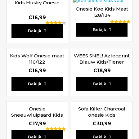
Kids Husky Onesie
Onesie Koe Kids Maat
128/134
€
16,99
Waardering
Waardering
Bekijk
Bekijk
5.00
4.00
uit 5
uit 5
Kids Wolf Onesie maat
WEES SNEL! Aztecprint
116/122
Blauw Kids/Tiener
€
16,99
€
18,99
Bekijk
Bekijk
Onesie
Sofa Killer Charcoal
Sneeuwluipaard Kids
onesie Kids
116/122
€
17,99
€
30,99
Waardering
Bekijk
Bekijk