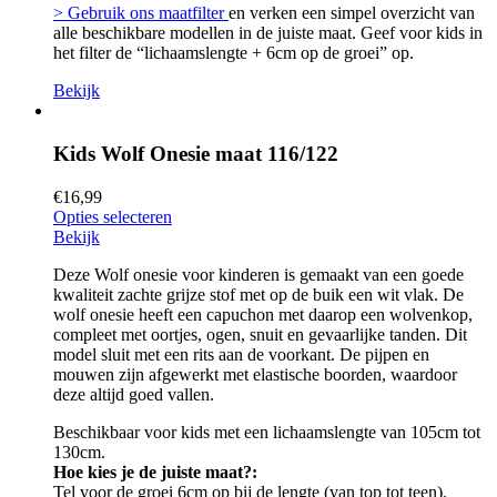
> Gebruik ons maatfilter
en verken een simpel overzicht van
alle beschikbare modellen in de juiste maat. Geef voor kids in
het filter de “lichaamslengte + 6cm op de groei” op.
Bekijk
Kids Wolf Onesie maat 116/122
€
16,99
Opties selecteren
Bekijk
Deze Wolf onesie voor kinderen is gemaakt van een goede
kwaliteit zachte grijze stof met op de buik een wit vlak. De
wolf onesie heeft een capuchon met daarop een wolvenkop,
compleet met oortjes, ogen, snuit en gevaarlijke tanden. Dit
model sluit met een rits aan de voorkant. De pijpen en
mouwen zijn afgewerkt met elastische boorden, waardoor
deze altijd goed vallen.
Beschikbaar voor kids met een lichaamslengte van 105cm tot
130cm.
Hoe kies je de juiste maat?:
Tel voor de groei 6cm op bij de lengte (van top tot teen).