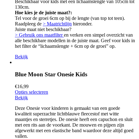
Beschikbaar voor kids met een lichaamslengte van 105cm tot
130cm.
Hoe kies je de juiste maat?:
Tel voor de groei 6cm op bij de lengte (van top tot teen).
Raadpleeg de
> Maatrichtlijn
hieronder.
Juiste maat niet beschikbaar?
> Gebruik ons maatfilter
en verken een simpel overzicht van
alle beschikbare modellen in de juiste maat. Geef voor kids in
het filter de “lichaamslengte + 6cm op de groei” op.
Bekijk
Blue Moon Star Onesie Kids
€
16,99
Opties selecteren
Bekijk
Deze Onesie voor kinderen is gemaakt van een goede
kwaliteit superzachte lichtblauwe fleecestof met witte
maantjes en sterretjes. De onesie heeft een capuchon en sluit
met een rits aan de voorkant. De mouwen en pijpen zijn
afgewerkt met een elastische band waardoor deze altijd goed
vallen.