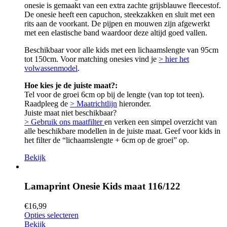
onesie is gemaakt van een extra zachte grijsblauwe fleecestof.
De onesie heeft een capuchon, steekzakken en sluit met een
rits aan de voorkant. De pijpen en mouwen zijn afgewerkt
met een elastische band waardoor deze altijd goed vallen.
Beschikbaar voor alle kids met een lichaamslengte van 95cm
tot 150cm. Voor matching onesies vind je
> hier het
volwassenmodel
.
Hoe kies je de juiste maat?:
Tel voor de groei 6cm op bij de lengte (van top tot teen).
Raadpleeg de
> Maatrichtlijn
hieronder.
Juiste maat niet beschikbaar?
> Gebruik ons maatfilter
en verken een simpel overzicht van
alle beschikbare modellen in de juiste maat. Geef voor kids in
het filter de “lichaamslengte + 6cm op de groei” op.
Bekijk
Lamaprint Onesie Kids maat 116/122
€
16,99
Opties selecteren
Bekijk