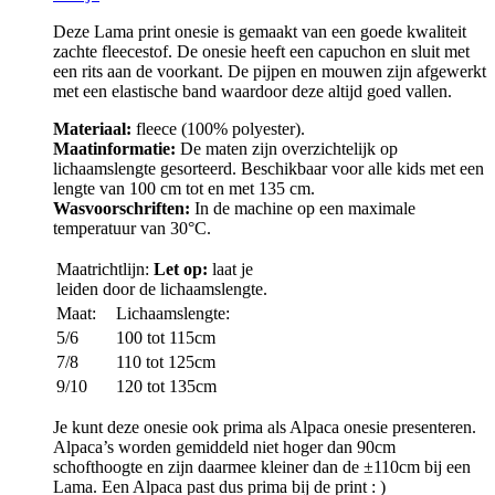
Deze Lama print onesie is gemaakt van een goede kwaliteit
zachte fleecestof. De onesie heeft een capuchon en sluit met
een rits aan de voorkant. De pijpen en mouwen zijn afgewerkt
met een elastische band waardoor deze altijd goed vallen.
Materiaal:
fleece (100% polyester).
Maatinformatie:
De maten zijn overzichtelijk op
lichaamslengte gesorteerd. Beschikbaar voor alle kids met een
lengte van 100 cm tot en met 135 cm.
Wasvoorschriften:
In de machine op een maximale
temperatuur van 30°C.
Maatrichtlijn:
Let op:
laat je
leiden door de lichaamslengte.
Maat:
Lichaamslengte:
5/6
100 tot 115cm
7/8
110 tot 125cm
9/10
120 tot 135cm
Je kunt deze onesie ook prima als Alpaca onesie presenteren.
Alpaca’s worden gemiddeld niet hoger dan 90cm
schofthoogte en zijn daarmee kleiner dan de ±110cm bij een
Lama. Een Alpaca past dus prima bij de print : )