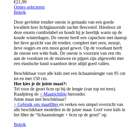
€
21,99
Opties selecteren
Bekijk
Deze gevlekte rendier onesie is gemaakt van een goede
kwaliteit luxe lichtglanzende zachte fleecestof. Hierdoor zit
deze enorm comfortabel en houdt hij je heerlijk warm op de
koude winterdagen. De onesie heeft een capuchon met daarop
het lieve gezicht van dit rendier, compleet met oren, neusje,
lieve oogjes en een mooi goud gewei. Op de voorkant heeft
de onesie een witte buik. De onesie is voorzien van een rits
aan de voorkant en de mouwen en pijpen zijn afgewerkt met
een elastische band waardoor deze altijd goed vallen.
Beschikbaar voor alle kids met een lichaamslengte van 95 cm
tot en met 150 cm.
Hoe kies je de juiste maat?:
Tel voor de groei 6cm op bij de lengte (van top tot teen).
Raadpleeg de
> Maatrichtlijn
hieronder.
Juiste maat niet beschikbaar?
> Gebruik ons maatfilter
en verken een simpel overzicht van
alle beschikbare modellen in de juiste maat. Geef voor kids in
het filter de “lichaamslengte + 6cm op de groei” op.
Bekijk