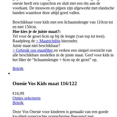
onesie heeft een capuchon en sluit met een rits aan de
voorkant. De mouwen en pijpen zijn afgewerkt met elastische
banden waardoor deze altijd goed vallen.
Beschikbaar voor kids met een lichaamslengte van 110cm tot
en met 150cm.
Hoe kies je de juiste maat?:
Tel voor de groei 6cm op bij de lengte (van top tot teen).
Raadpleeg de
> Maatrichtlijn
hieronder.
Juiste maat niet beschikbaar?
> Gebruik ons maatfilter
en verken een simpel overzicht van
alle beschikbare modellen in de juiste maat. Geef voor kids in
het filter de “lichaamslengte + 6cm op de groei” op.
Bekijk
Onesie Vos Kids maat 116/122
€
16,99
Opties selecteren
Bekijk
Deze Vos Onesie voor kinderen is gemaakt van een goede
kwaliteit superzachte oranje/bruine fleecestof met