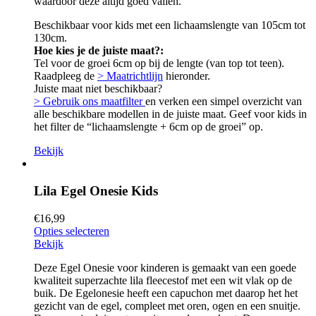
waardoor deze altijd goed vallen.
Beschikbaar voor kids met een lichaamslengte van 105cm tot
130cm.
Hoe kies je de juiste maat?:
Tel voor de groei 6cm op bij de lengte (van top tot teen).
Raadpleeg de
> Maatrichtlijn
hieronder.
Juiste maat niet beschikbaar?
> Gebruik ons maatfilter
en verken een simpel overzicht van
alle beschikbare modellen in de juiste maat. Geef voor kids in
het filter de “lichaamslengte + 6cm op de groei” op.
Bekijk
Lila Egel Onesie Kids
€
16,99
Opties selecteren
Bekijk
Deze Egel Onesie voor kinderen is gemaakt van een goede
kwaliteit superzachte lila fleecestof met een wit vlak op de
buik. De Egelonesie heeft een capuchon met daarop het het
gezicht van de egel, compleet met oren, ogen en een snuitje.