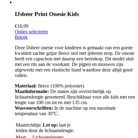
IJsbeer Print Onesie Kids
€
16,99
Opties selecteren
Bekijk
Deze IJsbeer onesie voor kinderen is gemaakt van een goede
kwaliteit zachte grijze fleece stof met ijsberen erop. De onesie
heeft een capuchon met daarop een berenkop. Dit model sluit
met een rits aan de voorkant. De pijpen en mouwen zijn
afgewerkt met een elastische band waardoor deze altijd goed
vallen.
Materiaal:
fleece (100% polyester).
Maatinformatie:
De maten zijn overzichtelijk op
lichaamslengte gesorteerd. Beschikbaar voor alle kids met een
lengte van 100 cm tot en met 135 cm.
Wasvoorschriften:
In de machine op een maximale
temperatuur van 30°C.
Maatrichtlijn:
Let op:
laat je
leiden door de lichaamslengte.
Maat:
Lichaamslengte: