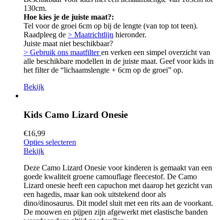
130cm.
Hoe kies je de juiste maat?:
Tel voor de groei 6cm op bij de lengte (van top tot teen).
Raadpleeg de
> Maatrichtlijn
hieronder.
Juiste maat niet beschikbaar?
> Gebruik ons maatfilter
en verken een simpel overzicht van
alle beschikbare modellen in de juiste maat. Geef voor kids in
het filter de “lichaamslengte + 6cm op de groei” op.
Bekijk
Kids Camo Lizard Onesie
€
16,99
Opties selecteren
Bekijk
Deze Camo Lizard Onesie voor kinderen is gemaakt van een
goede kwaliteit groene camouflage fleecestof. De Camo
Lizard onesie heeft een capuchon met daarop het gezicht van
een hagedis, maar kan ook uitstekend door als
dino/dinosaurus. Dit model sluit met een rits aan de voorkant.
De mouwen en pijpen zijn afgewerkt met elastische banden