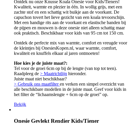
Ontdek nu onze Knusse Koala Onesie voor Kids/Tieners!
Kwaliteit, warmte en plezier in één. In wollig grijs, met een
zachte stof en een schattig wit buikje aan de voorkant. De
capuchon tovert het lieve gezicht van een koala tevoorschijn.
Met een handige rits aan de voorkant en elastische banden bij
de pijpen en mouwen is deze onesie niet alleen schattig maar
ook praktisch. Beschikbaar voor kids van 95 cm tot 150 cm.
Ontdek de perfecte mix van warmte, comfort en vreugde voor
de kleintjes bij OnesiesKopen.nl, waar warmte, comfort,
kwaliteit en knuffels elkaar al jaren ontmoeten!
Hoe kies je de juiste maat?:
Tel voor de groei 6cm op bij de lengte (van top tot teen).
Raadpleeg de
> Maatrichtlijn
hieronder.
Juiste maat niet beschikbaar?
> Gebruik ons maatfilter
en verken een simpel overzicht van
alle beschikbare modellen in de juiste maat. Geef voor kids in
het filter de “lichaamslengte + 6cm op de groei” op.
Bekijk
Onesie Gevlekt Rendier Kids/Tiener