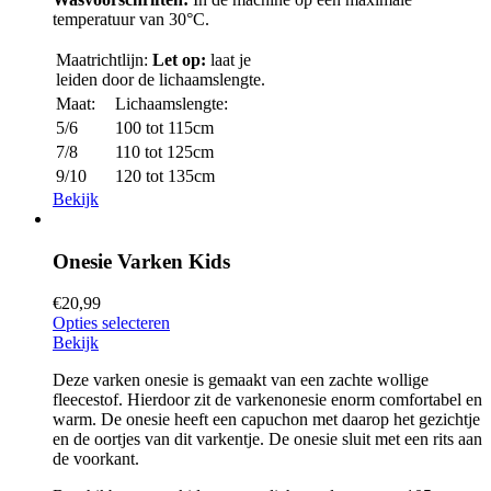
temperatuur van 30°C.
Maatrichtlijn:
Let op:
laat je
leiden door de lichaamslengte.
Maat:
Lichaamslengte:
5/6
100 tot 115cm
7/8
110 tot 125cm
9/10
120 tot 135cm
Bekijk
Onesie Varken Kids
€
20,99
Opties selecteren
Bekijk
Deze varken onesie is gemaakt van een zachte wollige
fleecestof. Hierdoor zit de varkenonesie enorm comfortabel en
warm. De onesie heeft een capuchon met daarop het gezichtje
en de oortjes van dit varkentje. De onesie sluit met een rits aan
de voorkant.