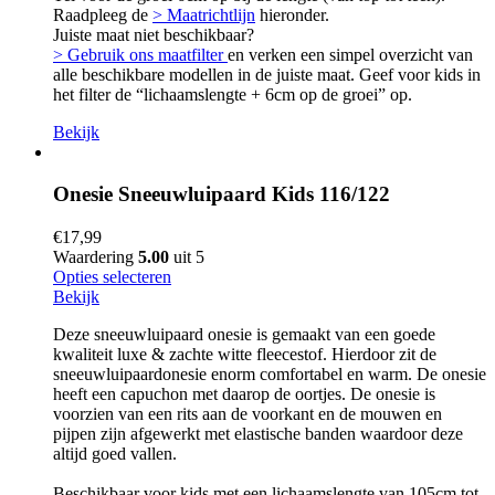
Raadpleeg de
> Maatrichtlijn
hieronder.
Juiste maat niet beschikbaar?
> Gebruik ons maatfilter
en verken een simpel overzicht van
alle beschikbare modellen in de juiste maat. Geef voor kids in
het filter de “lichaamslengte + 6cm op de groei” op.
Bekijk
Onesie Sneeuwluipaard Kids 116/122
€
17,99
Waardering
5.00
uit 5
Opties selecteren
Bekijk
Deze sneeuwluipaard onesie is gemaakt van een goede
kwaliteit luxe & zachte witte fleecestof. Hierdoor zit de
sneeuwluipaardonesie enorm comfortabel en warm. De onesie
heeft een capuchon met daarop de oortjes. De onesie is
voorzien van een rits aan de voorkant en de mouwen en
pijpen zijn afgewerkt met elastische banden waardoor deze
altijd goed vallen.
Beschikbaar voor kids met een lichaamslengte van 105cm tot