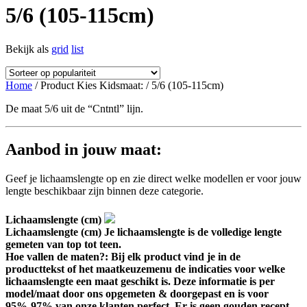
5/6 (105-115cm)
Bekijk als
grid
list
Home
/ Product Kies Kidsmaat: / 5/6 (105-115cm)
De maat 5/6 uit de “Cntntl” lijn.
Aanbod in jouw maat:
Geef je lichaamslengte op en zie direct welke modellen er voor jouw
lengte beschikbaar zijn binnen deze categorie.
Lichaamslengte (cm)
Lichaamslengte (cm)
Je lichaamslengte is de volledige lengte
gemeten van top tot teen.
Hoe vallen de maten?: Bij elk product vind je in de
producttekst of het maatkeuzemenu de indicaties voor welke
lichaamslengte een maat geschikt is. Deze informatie is per
model/maat door ons opgemeten & doorgepast en is voor
95%-97% van onze klanten perfect. Er is geen gouden recept