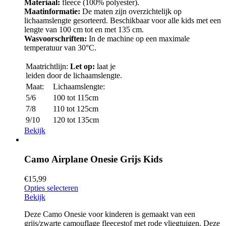
Materiaal:
fleece (100% polyester).
Maatinformatie:
De maten zijn overzichtelijk op
lichaamslengte gesorteerd. Beschikbaar voor alle kids met een
lengte van 100 cm tot en met 135 cm.
Wasvoorschriften:
In de machine op een maximale
temperatuur van 30°C.
Maatrichtlijn:
Let op:
laat je
leiden door de lichaamslengte.
Maat:
Lichaamslengte:
5/6
100 tot 115cm
7/8
110 tot 125cm
9/10
120 tot 135cm
Bekijk
Camo Airplane Onesie Grijs Kids
€
15,99
Opties selecteren
Bekijk
Deze Camo Onesie voor kinderen is gemaakt van een
grijs/zwarte camouflage fleecestof met rode vliegtuigen. Deze