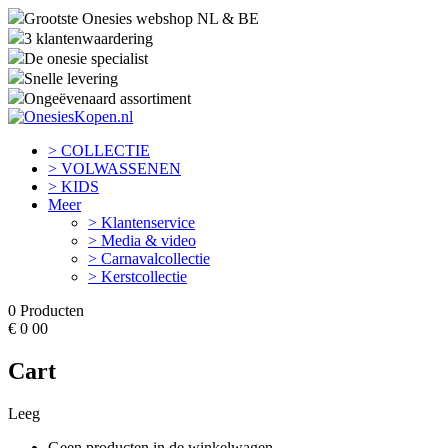
Grootste Onesies webshop NL & BE
3 klantenwaardering
De onesie specialist
Snelle levering
Ongeëvenaard assortiment
> COLLECTIE
> VOLWASSENEN
> KIDS
Meer
> Klantenservice
> Media & video
> Carnavalcollectie
> Kerstcollectie
0
Producten
€
0
00
Cart
Leeg
Geen producten in de winkelwagen.