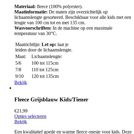
Materiaal:
fleece (100% polyester).
Maatinformatie:
De maten zijn overzichtelijk op
lichaamslengte gesorteerd. Beschikbaar voor alle kids met een
lengte van 100 cm tot en met 135 cm.
Wasvoorschriften:
In de machine op een maximale
temperatuur van 30°C.
Maatrichtlijn:
Let op:
laat je
leiden door de lichaamslengte.
Maat:
Lichaamslengte:
5/6
100 tot 115cm
7/8
110 tot 125cm
9/10
120 tot 135cm
Bekijk
Fleece Grijsblauw Kids/Tiener
€
21,99
Opties selecteren
Bekijk
Een kwalitatief goede en warme fleece onesie voor kids. Deze