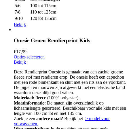
5/6
100 tot 115cm
7/8
110 tot 125cm
9/10
120 tot 135cm
Bekijk
Onesie Groen Rendierprint Kids
€
17,99
Opties selecteren
Bekijk
Deze Rendierprint Onesie is gemaakt van een zachte groene
fleece stof met rendieren erop. De onesie heeft een capuchon
met een rode binnenkant en sluit met een rits aan de voorkant.
De pijpen en mouwen zijn afgewerkt met een elastische band
waardoor deze altijd goed vallen.
Materiaal:
fleece (100% polyester).
Maatinformatie:
De maten zijn overzichtelijk op
lichaamslengte gesorteerd. Beschikbaar voor alle kids met een
lengte van 100 cm tot en met 135 cm.
Zoek je een
andere maat?
Bekijk het
> model voor
volwassenen.
Wasvoorschriften:
In de machine op een maximale