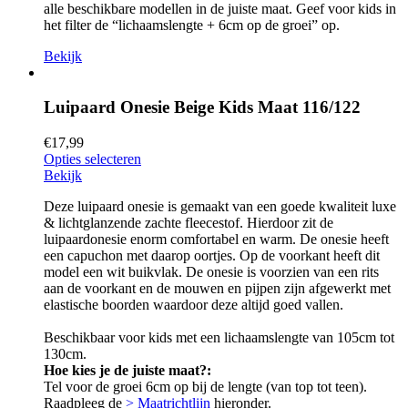
alle beschikbare modellen in de juiste maat. Geef voor kids in
het filter de “lichaamslengte + 6cm op de groei” op.
Bekijk
Luipaard Onesie Beige Kids Maat 116/122
€
17,99
Opties selecteren
Bekijk
Deze luipaard onesie is gemaakt van een goede kwaliteit luxe
& lichtglanzende zachte fleecestof. Hierdoor zit de
luipaardonesie enorm comfortabel en warm. De onesie heeft
een capuchon met daarop oortjes. Op de voorkant heeft dit
model een wit buikvlak. De onesie is voorzien van een rits
aan de voorkant en de mouwen en pijpen zijn afgewerkt met
elastische boorden waardoor deze altijd goed vallen.
Beschikbaar voor kids met een lichaamslengte van 105cm tot
130cm.
Hoe kies je de juiste maat?:
Tel voor de groei 6cm op bij de lengte (van top tot teen).
Raadpleeg de
> Maatrichtlijn
hieronder.