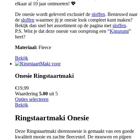
elkaar al 10 jaar ontmoeten! 💖
De onesie wordt geleverd exclusief de
sloffen
. Benieuwd naar
de
sloffen
waarmee jij je onesie look compleet kunt maken?
Bekijk dan snel het assortiment op de pagina met
sloffen
.
P.S. Wist je dat deze onesie van oorsprong een “
Kigurumi
”
heet?
Materiaal:
Fleece
Bekijk
Onesie Ringstaartmaki
€
19,99
Waardering
5.00
uit 5
Opties selecteren
Bekijk
Ringstaartmaki Onesie
Deze Ringstaartmaki dierenonesie is gemaakt van een goede
kwaliteit mooie en zachte fleecestof. De mouwen en pijpen