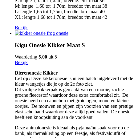
S: lengte 1,55 tot 1,65m, breedte: t/m maat 36
M: lengte 1,60 tot 1,70m, breedte: t/m maat 38
L: lengte 1,65 tot 1,75m, breedte: t/m maat 40
XL: lengte 1,68 tot 1,78m, breedte: t/m maat 42
Bekijk
Kigu Onesie Kikker Maat S
Waardering
5.00
uit 5
Bekijk
Dierenonesie Kikker
Let op:
Deze kikkeronesie is in een batch uitgeleverd met de
kleur wangetjes die je op de 2e foto ziet.
Dit vrolijke kikkerpak is gemaakt van een mooie, zachte
groene fleecestof waardoor deze extra comfortabel zit. De
onesie heeft een capuchon met grote ogen, mond en kleine
oortjes. De mouwen en pijpen zijn voorzien van een prettige
elastische band waardoor deze altijd goed vallen. De onesie
heeft een knoopsluiting aan de voorkant.
Deze animalonesie is ideaal als pyjama/huispak voor op de
bank, als themakleding op een feestje, als festivaloutfit of