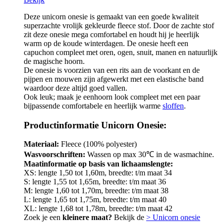
Deze unicorn onesie is gemaakt van een goede kwaliteit
superzachte vrolijk gekleurde fleece stof. Door de zachte stof
zit deze onesie mega comfortabel en houdt hij je heerlijk
warm op de koude winterdagen. De onesie heeft een
capuchon compleet met oren, ogen, snuit, manen en natuurlijk
de magische hoorn.
De onesie is voorzien van een rits aan de voorkant en de
pijpen en mouwen zijn afgewerkt met een elastische band
waardoor deze altijd goed vallen.
Ook leuk; maak je eenhoorn look compleet met een paar
bijpassende comfortabele en heerlijk warme
sloffen
.
Productinformatie Unicorn Onesie:
Materiaal:
Fleece (100% polyester)
Wasvoorschriften:
Wassen op max 30℃ in de wasmachine.
Maatinformatie op basis van lichaamslengte:
XS: lengte 1,50 tot 1,60m, breedte: t/m maat 34
S: lengte 1,55 tot 1,65m, breedte: t/m maat 36
M: lengte 1,60 tot 1,70m, breedte: t/m maat 38
L: lengte 1,65 tot 1,75m, breedte: t/m maat 40
XL: lengte 1,68 tot 1,78m, breedte: t/m maat 42
Zoek je een
kleinere maat?
Bekijk de
> Unicorn onesie