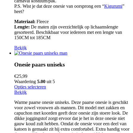
carnaval kostuum/pak.
P.S. Wist je dat deze onesie van oorsprong een “
Kigurumi
”
heet?
Materiaal:
Fleece
Lengte:
De maten zijn overzichtelijk op lichaamslengte
gesorteerd. Beschikbaar voor iedereen met een lengte van
150CM tot 185CM
Bekijk
Onesie paars uniseks
€
25,99
Waardering
5.00
uit 5
Opties selecteren
Bekijk
Warme paarse onesie uniseks. Deze paarse onesie is geschikt
voor zowel vrouwen als mannen. Dit model met zakken en
capuchon met koorden geeft deze onesie zijn stoere look. De
dikke joggingstof zorgt ervoor dat je het in deze onesie niet
gauw koud zult hebben. Omdat de onesie voor een deel van
katoen is gemaakt zit hij extra comfortabel. Extra handig voor