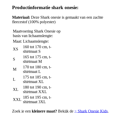
Productinformatie shark onesie:
Materiaal:
Deze Shark onesie is gemaakt van een zachte
fleecestof (100% polyester)
Maatvoering Shark Onesie op
basis van lichaamslengte:
Maat:
Lichaamslengte:
160 tot 170 cm, t-
XS
shirtmaat S
165 tot 175 cm, t-
S
shirtmaat M
170 tot 180 cm, t-
M
shirtmaat L
175 tot 185 cm, t-
L
shirtmaat XL
180 tot 190 cm, t-
XL
shirtmaat XXL
185 tot 195 cm, t-
XXL
shirtmaat 3XL
Zoek je een
kleinere maat?
Bekijk de
> Shark Onesie Kids
.