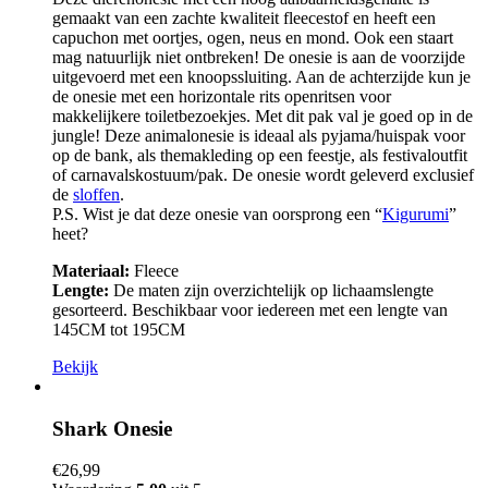
gemaakt van een zachte kwaliteit fleecestof en heeft een
capuchon met oortjes, ogen, neus en mond. Ook een staart
mag natuurlijk niet ontbreken! De onesie is aan de voorzijde
uitgevoerd met een knoopssluiting. Aan de achterzijde kun je
de onesie met een horizontale rits openritsen voor
makkelijkere toiletbezoekjes. Met dit pak val je goed op in de
jungle! Deze animalonesie is ideaal als pyjama/huispak voor
op de bank, als themakleding op een feestje, als festivaloutfit
of carnavalskostuum/pak. De onesie wordt geleverd exclusief
de
sloffen
.
P.S. Wist je dat deze onesie van oorsprong een “
Kigurumi
”
heet?
Materiaal:
Fleece
Lengte:
De maten zijn overzichtelijk op lichaamslengte
gesorteerd. Beschikbaar voor iedereen met een lengte van
145CM tot 195CM
Bekijk
Shark Onesie
€
26,99