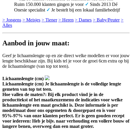
Ruim 150.000 klanten gingen je voor
✓
Sinds 2013 Dé
Onesie specialist
✓
Je bestelt bij een lokaal familiebedrijf
> Jongens
> Meisjes
> Tiener
> Heren
> Dames
> Baby/Peuter
>
Alles
Aanbod in jouw maat:
Geef je lichaamslengte op en zie direct welke modellen er voor jouw
lengte beschikbaar zijn. Bij kids tel je voor de groei 6cm extra op bij
de lichaamslengte (van top tot teen).
Lichaamslengte (cm)
Lichaamslengte (cm)
Je lichaamslengte is de volledige lengte
gemeten van top tot teen.
Hoe vallen de maten?: Bij elk product vind je in de
producttekst of het maatkeuzemenu de indicaties voor welke
lichaamslengte een maat geschikt is. Deze informatie is per
model/maat door ons opgemeten & doorgepast en is voor
95%-97% van onze klanten perfect. Er is geen gouden recept
voor iedereen: Heb je bijv. naar verhouding een vollere bouw of
langere benen, overweeg dan een maat groter.