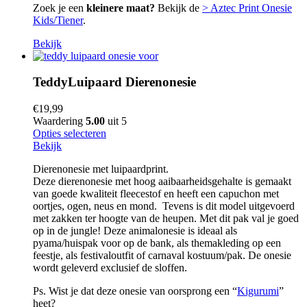
Zoek je een
kleinere maat?
Bekijk de
> Aztec Print Onesie
Kids/Tiener
.
Bekijk
TeddyLuipaard Dierenonesie
€
19,99
Waardering
5.00
uit 5
Opties selecteren
Bekijk
Dierenonesie met luipaardprint.
Deze dierenonesie met hoog aaibaarheidsgehalte is gemaakt
van goede kwaliteit fleecestof en heeft een capuchon met
oortjes, ogen, neus en mond. Tevens is dit model uitgevoerd
met zakken ter hoogte van de heupen. Met dit pak val je goed
op in de jungle! Deze animalonesie is ideaal als
pyama/huispak voor op de bank, als themakleding op een
feestje, als festivaloutfit of carnaval kostuum/pak. De onesie
wordt geleverd exclusief de sloffen.
Ps. Wist je dat deze onesie van oorsprong een “
Kigurumi
”
heet?