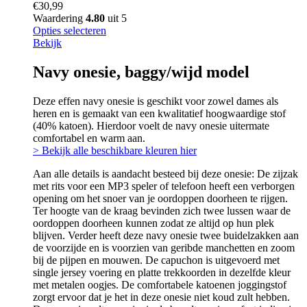
€
30,99
Waardering
4.80
uit 5
Opties selecteren
Bekijk
Navy onesie, baggy/wijd model
Deze effen navy onesie is geschikt voor zowel dames als
heren en is gemaakt van een kwalitatief hoogwaardige stof
(40% katoen). Hierdoor voelt de navy onesie uitermate
comfortabel en warm aan.
> Bekijk alle beschikbare kleuren hier
Aan alle details is aandacht besteed bij deze onesie: De zijzak
met rits voor een MP3 speler of telefoon heeft een verborgen
opening om het snoer van je oordoppen doorheen te rijgen.
Ter hoogte van de kraag bevinden zich twee lussen waar de
oordoppen doorheen kunnen zodat ze altijd op hun plek
blijven. Verder heeft deze navy onesie twee buidelzakken aan
de voorzijde en is voorzien van geribde manchetten en zoom
bij de pijpen en mouwen. De capuchon is uitgevoerd met
single jersey voering en platte trekkoorden in dezelfde kleur
met metalen oogjes. De comfortabele katoenen joggingstof
zorgt ervoor dat je het in deze onesie niet koud zult hebben.