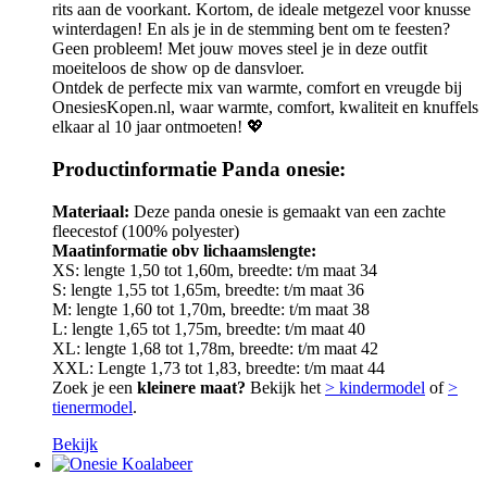
rits aan de voorkant. Kortom, de ideale metgezel voor knusse
winterdagen! En als je in de stemming bent om te feesten?
Geen probleem! Met jouw moves steel je in deze outfit
moeiteloos de show op de dansvloer.
Ontdek de perfecte mix van warmte, comfort en vreugde bij
OnesiesKopen.nl, waar warmte, comfort, kwaliteit en knuffels
elkaar al 10 jaar ontmoeten! 💖
Productinformatie Panda onesie:
Materiaal:
Deze panda onesie is gemaakt van een zachte
fleecestof (100% polyester)
Maatinformatie obv lichaamslengte:
XS: lengte 1,50 tot 1,60m, breedte: t/m maat 34
S: lengte 1,55 tot 1,65m, breedte: t/m maat 36
M: lengte 1,60 tot 1,70m, breedte: t/m maat 38
L: lengte 1,65 tot 1,75m, breedte: t/m maat 40
XL: lengte 1,68 tot 1,78m, breedte: t/m maat 42
XXL: Lengte 1,73 tot 1,83, breedte: t/m maat 44
Zoek je een
kleinere maat?
Bekijk het
> kindermodel
of
>
tienermodel
.
Bekijk