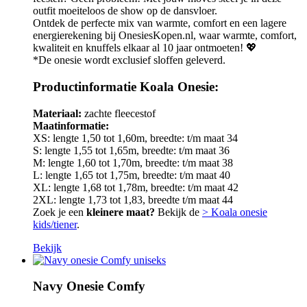
outfit moeiteloos de show op de dansvloer.
Ontdek de perfecte mix van warmte, comfort en een lagere
energierekening bij OnesiesKopen.nl, waar warmte, comfort,
kwaliteit en knuffels elkaar al 10 jaar ontmoeten! 💖
*De onesie wordt exclusief sloffen geleverd.
Productinformatie Koala Onesie:
Materiaal:
zachte fleecestof
Maatinformatie:
XS: lengte 1,50 tot 1,60m, breedte: t/m maat 34
S: lengte 1,55 tot 1,65m, breedte: t/m maat 36
M: lengte 1,60 tot 1,70m, breedte: t/m maat 38
L: lengte 1,65 tot 1,75m, breedte: t/m maat 40
XL: lengte 1,68 tot 1,78m, breedte: t/m maat 42
2XL: lengte 1,73 tot 1,83, breedte t/m maat 44
Zoek je een
kleinere maat?
Bekijk de
> Koala onesie
kids/tiener
.
Bekijk
Navy Onesie Comfy