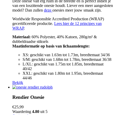
Deze onesie valt erg ruim in de breedte en is perfect indien je
van een loszittende onesie houdt. Liever een meer aangesloten
model? Dan zullen
deze
onesies meer jouw smaak zijn.
Worldwide Responsible Accredited Production (WRAP)
gecertificeerde productie.
Lees hier de 12 principes van
WRAP
.
Materiaal:
60% Polyester, 40% Katoen, 280g/m² &
dubbeldraadse stiksels
Maatinformatie op basis van lichaamslengte:
XS: geschikt van 1.63m tot 1.73m, breedtemaat 34/36
S/M: geschikt van 1.68m tot 1.78m, breedtemaat 36/38
L/XL: geschikt van 1.75m tot 1.85m, breedtemaat
40/42
XXL: geschikt van 1.80m tot 1.95m, breedtemaat
44/46
Bekijk
Rendier Onesie
€
25,99
Waardering
4.80
uit 5