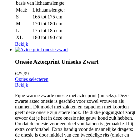
basis van lichaamslengte
Maat:
Lichaamslengte:
S
165 tot 175 cm
M
170 tot 180 cm
L
175 tot 185 cm
XL
180 tot 190 cm
Bekijk
Onesie Aztecprint Uniseks Zwart
€
25,99
Opties selecteren
Bekijk
Fijne warme zwarte onesie met aztecprint (uniseks). Deze
zwarte aztec onesie is geschikt voor zowel vrouwen als
mannen. Dit model met zakken en capuchon met koorden
geeft deze onesie zijn stoere look. De dikke joggingstof zorgt
ervoor dat je het in deze onesie niet gauw koud zult hebben.
Omdat de onesie voor een deel van katoen is gemaakt zit hij
extra comfortabel. Extra handig voor de mannelijke dragers:
de onesie is door middel van een tweedelige rits (onder en