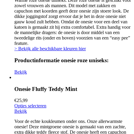
Warme roze onesie uniseks. Deze roze onesie is geschikt voor
zowel vrouwen als mannen. Dit model met zakken en
capuchon met koorden geeft deze onesie zijn stoere look. De
dikke joggingstof zorgt ervoor dat je het in deze onesie niet
gauw koud zult hebben. Omdat de onesie voor een deel van
katoen is gemaakt zit hij extra comfortabel. Extra handig voor
de mannelijke dragers: de onesie is door middel van een
tweedelige rits (onder en boven) voorzien van een “easy pee”
feature.
> Bekijk alle beschikbare kleuren hier
Productinformatie onesie roze uniseks:
Bekijk
Onesie Fluffy Teddy Mint
€
25,99
Opties selecteren
Bekijk
Voor de echte koukleumen onder ons. Onze allerwarmste
onesie! Deze mintgroene onesie is gemaakt van een zachte,
extra dikke teddy fleece stof. De onesie heeft een capuchon