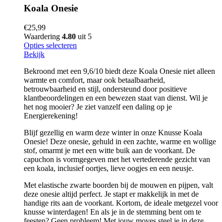
Koala Onesie
€
25,99
Waardering
4.80
uit 5
Opties selecteren
Bekijk
Bekroond met een 9,6/10 biedt deze Koala Onesie niet alleen
warmte en comfort, maar ook betaalbaarheid,
betrouwbaarheid en stijl, ondersteund door positieve
klantbeoordelingen en een bewezen staat van dienst. Wil je
het nog mooier? Je ziet vanzelf een daling op je
Energierekening!
Blijf gezellig en warm deze winter in onze Knusse Koala
Onesie! Deze onesie, gehuld in een zachte, warme en wollige
stof, omarmt je met een witte buik aan de voorkant. De
capuchon is vormgegeven met het vertederende gezicht van
een koala, inclusief oortjes, lieve oogjes en een neusje.
Met elastische zwarte boorden bij de mouwen en pijpen, valt
deze onesie altijd perfect. Je stapt er makkelijk in met de
handige rits aan de voorkant. Kortom, de ideale metgezel voor
knusse winterdagen! En als je in de stemming bent om te
feesten? Geen probleem! Met jouw moves steel je in deze