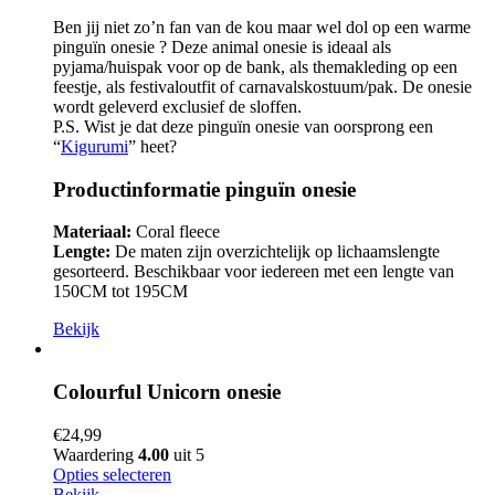
Ben jij niet zo’n fan van de kou maar wel dol op een warme
pinguïn onesie ? Deze animal onesie is ideaal als
pyjama/huispak voor op de bank, als themakleding op een
feestje, als festivaloutfit of carnavalskostuum/pak. De onesie
wordt geleverd exclusief de sloffen.
P.S. Wist je dat deze pinguïn onesie van oorsprong een
“
Kigurumi
” heet?
Productinformatie pinguïn onesie
Materiaal:
Coral fleece
Lengte:
De maten zijn overzichtelijk op lichaamslengte
gesorteerd. Beschikbaar voor iedereen met een lengte van
150CM tot 195CM
Bekijk
Colourful Unicorn onesie
€
24,99
Waardering
4.00
uit 5
Opties selecteren
Bekijk