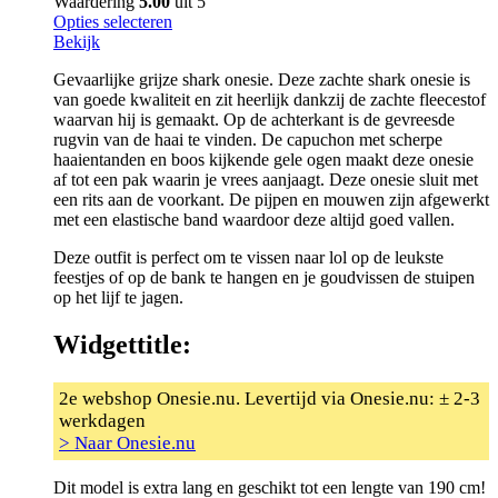
Waardering
5.00
uit 5
Opties selecteren
Bekijk
Gevaarlijke grijze shark onesie. Deze zachte shark onesie is
van goede kwaliteit en zit heerlijk dankzij de zachte fleecestof
waarvan hij is gemaakt. Op de achterkant is de gevreesde
rugvin van de haai te vinden. De capuchon met scherpe
haaientanden en boos kijkende gele ogen maakt deze onesie
af tot een pak waarin je vrees aanjaagt. Deze onesie sluit met
een rits aan de voorkant. De pijpen en mouwen zijn afgewerkt
met een elastische band waardoor deze altijd goed vallen.
Deze outfit is perfect om te vissen naar lol op de leukste
feestjes of op de bank te hangen en je goudvissen de stuipen
op het lijf te jagen.
Widgettitle:
2e webshop Onesie.nu. Levertijd via Onesie.nu: ± 2-3
werkdagen
> Naar Onesie.nu
Dit model is extra lang en geschikt tot een lengte van 190 cm!