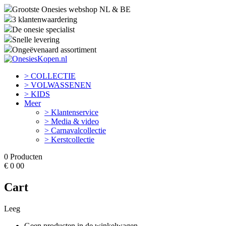
Grootste Onesies webshop NL & BE
3 klantenwaardering
De onesie specialist
Snelle levering
Ongeëvenaard assortiment
> COLLECTIE
> VOLWASSENEN
> KIDS
Meer
> Klantenservice
> Media & video
> Carnavalcollectie
> Kerstcollectie
0
Producten
€
0
00
Cart
Leeg
Geen producten in de winkelwagen.