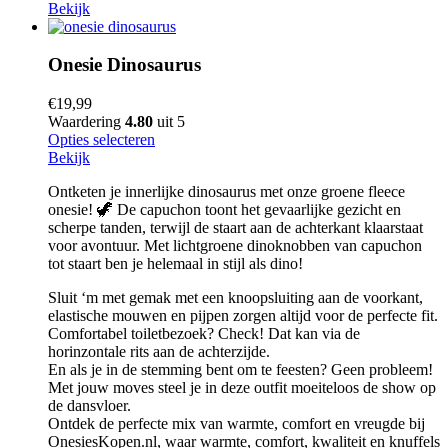
Bekijk
Onesie Dinosaurus
€
19,99
Waardering
4.80
uit 5
Opties selecteren
Bekijk
Ontketen je innerlijke dinosaurus met onze groene fleece
onesie! 🦖 De capuchon toont het gevaarlijke gezicht en
scherpe tanden, terwijl de staart aan de achterkant klaarstaat
voor avontuur. Met lichtgroene dinoknobben van capuchon
tot staart ben je helemaal in stijl als dino!
Sluit ‘m met gemak met een knoopsluiting aan de voorkant,
elastische mouwen en pijpen zorgen altijd voor de perfecte fit.
Comfortabel toiletbezoek? Check! Dat kan via de
horinzontale rits aan de achterzijde.
En als je in de stemming bent om te feesten? Geen probleem!
Met jouw moves steel je in deze outfit moeiteloos de show op
de dansvloer.
Ontdek de perfecte mix van warmte, comfort en vreugde bij
OnesiesKopen.nl, waar warmte, comfort, kwaliteit en knuffels