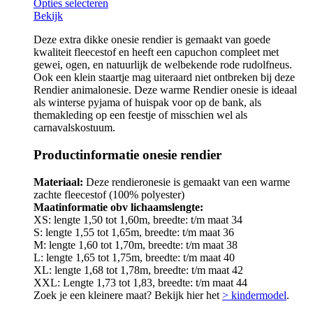
Opties selecteren
Bekijk
Deze extra dikke onesie rendier is gemaakt van goede
kwaliteit fleecestof en heeft een capuchon compleet met
gewei, ogen, en natuurlijk de welbekende rode rudolfneus.
Ook een klein staartje mag uiteraard niet ontbreken bij deze
Rendier animalonesie. Deze warme Rendier onesie is ideaal
als winterse pyjama of huispak voor op de bank, als
themakleding op een feestje of misschien wel als
carnavalskostuum.
Productinformatie onesie rendier
Materiaal:
Deze rendieronesie is gemaakt van een warme
zachte fleecestof (100% polyester)
Maatinformatie obv lichaamslengte:
XS: lengte 1,50 tot 1,60m, breedte: t/m maat 34
S: lengte 1,55 tot 1,65m, breedte: t/m maat 36
M: lengte 1,60 tot 1,70m, breedte: t/m maat 38
L: lengte 1,65 tot 1,75m, breedte: t/m maat 40
XL: lengte 1,68 tot 1,78m, breedte: t/m maat 42
XXL: Lengte 1,73 tot 1,83, breedte: t/m maat 44
Zoek je een kleinere maat? Bekijk hier het
> kindermodel
.