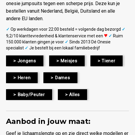
onesie jumpsuits tegen een scherpe prijs. Deze kun je
bestellen vanuit Nederland, België, Duitsland en alle
andere EU landen.
✓
Op werkdagen voor 22:00 besteld = volgende dag bezorgd
✓
♥
9,2/10 klanttevredenheid & klantenservice met een
✓
Ruim
150.000 klanten gingen je voor
✓
Sinds 2013 Dé Onesie
specialist
✓
Je bestelt bij een lokaal familiebedrijf
> Jongens
> Meisjes
> Tiener
> Heren
> Dames
> Baby/Peuter
> Alles
Aanbod in jouw maat:
Geef je lichaamslengte op en zie direct welke modellen er