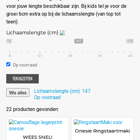
voor jouw lengte beschikbaar zijn. Bij kids tel je voor de
groei 6cm extra op bij de lichaamslengte (van top tot
teen).
Lichaamslengte (cm)
76
147
200
76
107
138
169
200
Op voorraad
TERUGZETTEN
Lichaamslengte (cm): 147
Wis alles
Op voorraad
22 producten gevonden:
Onesie Ringstaartmaki
WEES SNEL!