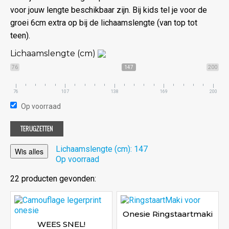
voor jouw lengte beschikbaar zijn. Bij kids tel je voor de
groei 6cm extra op bij de lichaamslengte (van top tot
teen).
Lichaamslengte (cm)
76
147
200
76
107
138
169
200
Op voorraad
TERUGZETTEN
Lichaamslengte (cm): 147
Wis alles
Op voorraad
22 producten gevonden:
Onesie Ringstaartmaki
WEES SNEL!