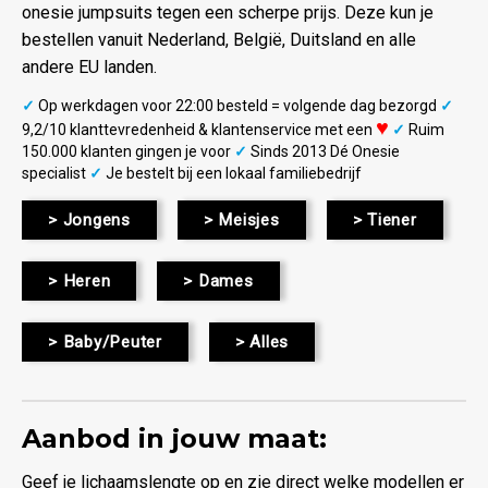
onesie jumpsuits tegen een scherpe prijs. Deze kun je
bestellen vanuit Nederland, België, Duitsland en alle
andere EU landen.
✓
Op werkdagen voor 22:00 besteld = volgende dag bezorgd
✓
♥
9,2/10 klanttevredenheid & klantenservice met een
✓
Ruim
150.000 klanten gingen je voor
✓
Sinds 2013 Dé Onesie
specialist
✓
Je bestelt bij een lokaal familiebedrijf
> Jongens
> Meisjes
> Tiener
> Heren
> Dames
> Baby/Peuter
> Alles
Aanbod in jouw maat:
Geef je lichaamslengte op en zie direct welke modellen er