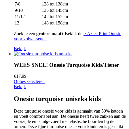
7/8
128 tot 138cm
9/10
135 tot 145cm
11/12
142 tot 152cm
13
148 tot 158cm
Zoek je een
grotere maat?
Bekijk de
> Aztec Print Onesie
voor volwassenen
.
Bekijk
WEES SNEL! Onesie Turquoise Kids/Tiener
€
17,99
Opties selecteren
Bekijk
Onesie turquoise uniseks kids
Deze turquoise onesie voor kids is gemaakt van 50% katoen
en voelt comfortabel aan. De onesie heeft twee zakken aan de
voorzijde en is uitgevoerd met elastische boorden bij de
armen. Deze fijne turquoise onesie voor kinderen is geschikt