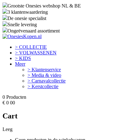
Grootste Onesies webshop NL & BE
3 klantenwaardering
De onesie specialist
Snelle levering
Ongeëvenaard assortiment
> COLLECTIE
> VOLWASSENEN
> KIDS
Meer
> Klantenservice
> Media & video
> Carnavalcollectie
> Kerstcollectie
0
Producten
€
0
00
Cart
Leeg
Geen producten in de winkelwagen.