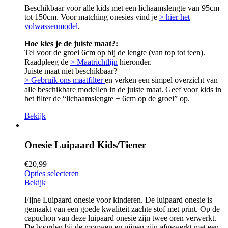
Beschikbaar voor alle kids met een lichaamslengte van 95cm
tot 150cm. Voor matching onesies vind je
> hier het
volwassenmodel
.
Hoe kies je de juiste maat?:
Tel voor de groei 6cm op bij de lengte (van top tot teen).
Raadpleeg de
> Maatrichtlijn
hieronder.
Juiste maat niet beschikbaar?
> Gebruik ons maatfilter
en verken een simpel overzicht van
alle beschikbare modellen in de juiste maat. Geef voor kids in
het filter de “lichaamslengte + 6cm op de groei” op.
Bekijk
Onesie Luipaard Kids/Tiener
€
20,99
Opties selecteren
Bekijk
Fijne Luipaard onesie voor kinderen. De luipaard onesie is
gemaakt van een goede kwaliteit zachte stof met print. Op de
capuchon van deze luipaard onesie zijn twee oren verwerkt.
De boorden bij de mouwen en pijpen zijn afgewerkt met een