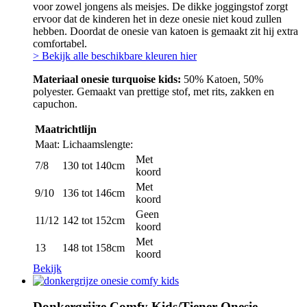
voor zowel jongens als meisjes. De dikke joggingstof zorgt
ervoor dat de kinderen het in deze onesie niet koud zullen
hebben. Doordat de onesie van katoen is gemaakt zit hij extra
comfortabel.
> Bekijk alle beschikbare kleuren hier
Materiaal onesie turquoise kids:
50% Katoen, 50%
polyester. Gemaakt van prettige stof, met rits, zakken en
capuchon.
Maatrichtlijn
Maat:
Lichaamslengte:
Met
7/8
130 tot 140cm
koord
Met
9/10
136 tot 146cm
koord
Geen
11/12
142 tot 152cm
koord
Met
13
148 tot 158cm
koord
Bekijk
Donkergrijze Comfy Kids/Tiener Onesie