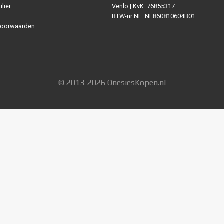
lier
Venlo | KvK: 76855317
BTW-nr NL: NL860810604B01
voorwaarden
© 2013-2026 OnesiesKopen.nl