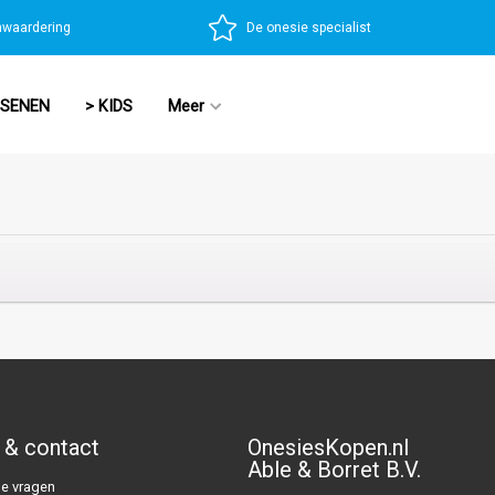
nwaardering
De onesie specialist
SSENEN
> KIDS
Meer
 & contact
OnesiesKopen.nl
Able & Borret B.V.
e vragen