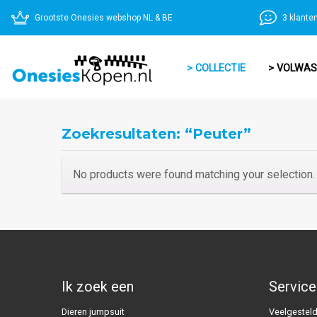
Grootste Onesies webshop NL & BE
3 klante
> COLLECTIE
> VOLWA
Zoekresultaten: “peuter”
No products were found matching your selection.
Ik zoek een
Service
Dieren jumpsuit
Veelgesteld