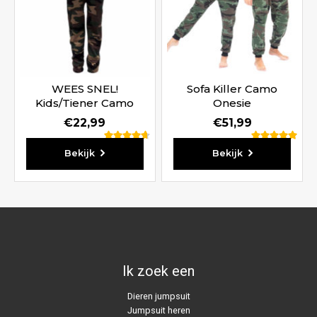
WEES SNEL!
Sofa Killer Camo
Kids/Tiener Camo
Onesie
Legerprint
€
22,99
€
51,99
Waardering
Waardering
Bekijk
Bekijk
4.67
5.00
uit 5
uit 5
Ik zoek een
Dieren jumpsuit
Jumpsuit heren