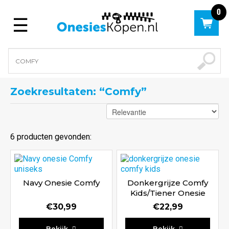
0
Menu
Zoekresultaten: “comfy”
6 producten gevonden:
Navy Onesie Comfy
Donkergrijze Comfy
Kids/Tiener Onesie
€
30,99
€
22,99
Waardering
Waardering
Bekijk
Bekijk