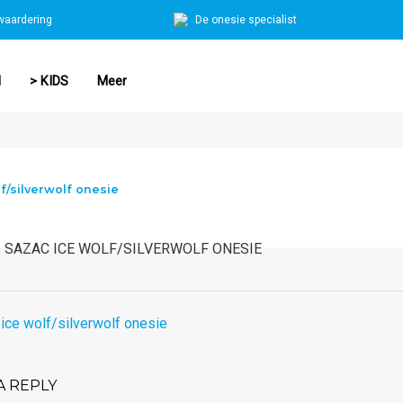
waardering
De onesie specialist
N
> KIDS
Meer
f/silverwolf onesie
SAZAC ICE WOLF/SILVERWOLF ONESIE
A REPLY