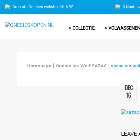
Grootste Onesies webshop NL & BE
3 klanten
> COLLECTIE
> VOLWASSENE
|
|
Homepage
Onesie Ice Wolf SAZAC
sazac ice wol
DEC
16
LEAVE 