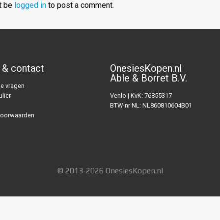
t be
logged in
to post a comment.
 & contact
OnesiesKopen.nl
Able & Borret B.V.
e vragen
lier
Venlo | KvK: 76855317
BTW-nr NL: NL860810604B01
voorwaarden
© 2013-2026 OnesiesKopen.nl