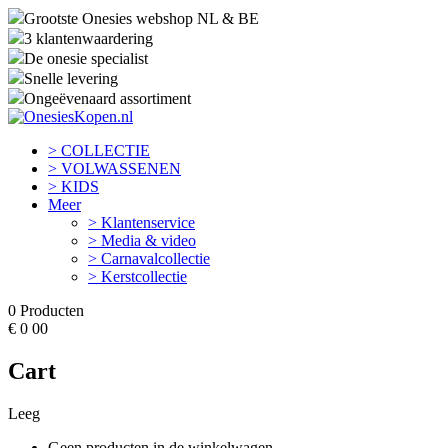
Grootste Onesies webshop NL & BE
3 klantenwaardering
De onesie specialist
Snelle levering
Ongeëvenaard assortiment
> COLLECTIE
> VOLWASSENEN
> KIDS
Meer
> Klantenservice
> Media & video
> Carnavalcollectie
> Kerstcollectie
0
Producten
€
0
00
Cart
Leeg
Geen producten in de winkelwagen.